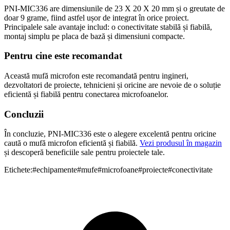
PNI-MIC336 are dimensiunile de 23 X 20 X 20 mm și o greutate de
doar 9 grame, fiind astfel ușor de integrat în orice proiect.
Principalele sale avantaje includ: o conectivitate stabilă și fiabilă,
montaj simplu pe placa de bază și dimensiuni compacte.
Pentru cine este recomandat
Această mufă microfon este recomandată pentru ingineri,
dezvoltatori de proiecte, tehnicieni și oricine are nevoie de o soluție
eficientă și fiabilă pentru conectarea microfoanelor.
Concluzii
În concluzie, PNI-MIC336 este o alegere excelentă pentru oricine
caută o mufă microfon eficientă și fiabilă.
Vezi produsul în magazin
și descoperă beneficiile sale pentru proiectele tale.
Etichete:
#
echipamente
#
mufe
#
microfoane
#
proiecte
#
conectivitate