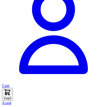
Cont
Coș
0
Acasă