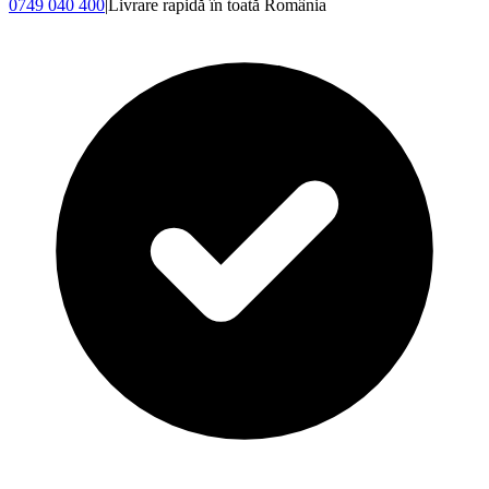
0749 040 400
|
Livrare rapidă în toată România