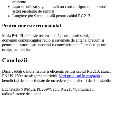
eficiente
Ușor de utilizat și garantează un contact sigur, minimizând
astfel pierderile de semnal
Lungime pin 9 mm, ideală pentru cablul RG213
Pentru cine este recomandat
Mufa PNI PL259 este recomandată pentru profesioniștii din
domeniul comunicațiilor radio și sistemele de antenă, precum și
pentru utilizatorii care necesită o conectivitate de încredere pentru
echipamentele lor.
Concluzii
Dacă căutați o mufă fiabilă și eficientă pentru cablul RG213, atunci
PNI PL259 este alegerea potrivită.
Vezi produsul în magazin
și
beneficiați de conectivitate de încredere și transferuri de date stabile.
Etichete:
#
PNI
#
Mufă PL259
#
Cablu RG213
#
Comunicații
radio
#
Sisteme de antenă