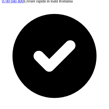
0749 040 400
|
Livrare rapidă în toată România