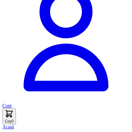
Cont
Coș
0
Acasă