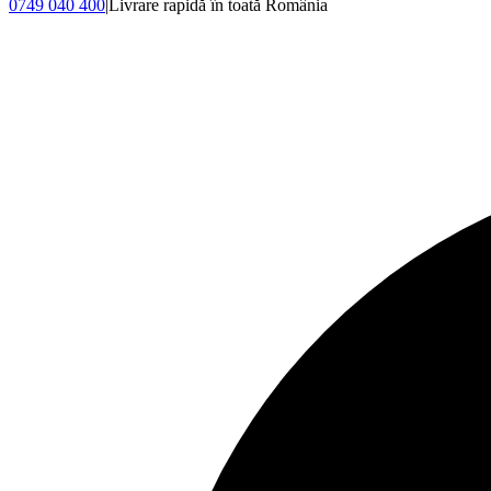
0749 040 400
|
Livrare rapidă în toată România