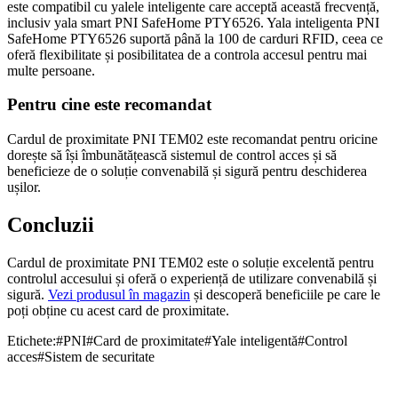
este compatibil cu yalele inteligente care acceptă această frecvență,
inclusiv yala smart PNI SafeHome PTY6526. Yala inteligenta PNI
SafeHome PTY6526 suportă până la 100 de carduri RFID, ceea ce
oferă flexibilitate și posibilitatea de a controla accesul pentru mai
multe persoane.
Pentru cine este recomandat
Cardul de proximitate PNI TEM02 este recomandat pentru oricine
dorește să își îmbunătățească sistemul de control acces și să
beneficieze de o soluție convenabilă și sigură pentru deschiderea
ușilor.
Concluzii
Cardul de proximitate PNI TEM02 este o soluție excelentă pentru
controlul accesului și oferă o experiență de utilizare convenabilă și
sigură.
Vezi produsul în magazin
și descoperă beneficiile pe care le
poți obține cu acest card de proximitate.
Etichete:
#
PNI
#
Card de proximitate
#
Yale inteligentă
#
Control
acces
#
Sistem de securitate