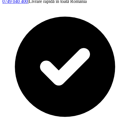
0749 040 400
|
Livrare rapidă în toată România