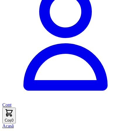
Cont
Coș
0
Acasă