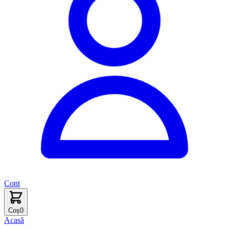
Cont
Coș
0
Acasă