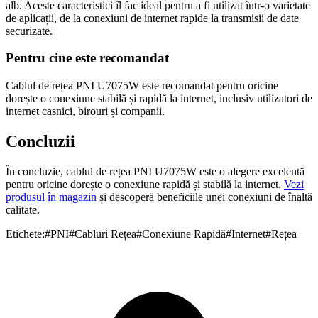
alb. Aceste caracteristici îl fac ideal pentru a fi utilizat într-o varietate
de aplicații, de la conexiuni de internet rapide la transmisii de date
securizate.
Pentru cine este recomandat
Cablul de rețea PNI U7075W este recomandat pentru oricine
dorește o conexiune stabilă și rapidă la internet, inclusiv utilizatori de
internet casnici, birouri și companii.
Concluzii
În concluzie, cablul de rețea PNI U7075W este o alegere excelentă
pentru oricine dorește o conexiune rapidă și stabilă la internet.
Vezi
produsul în magazin
și descoperă beneficiile unei conexiuni de înaltă
calitate.
Etichete:
#
PNI
#
Cabluri Rețea
#
Conexiune Rapidă
#
Internet
#
Rețea