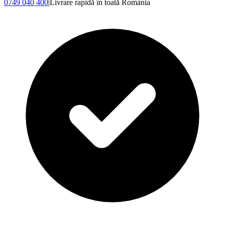
0749 040 400
|
Livrare rapidă în toată România