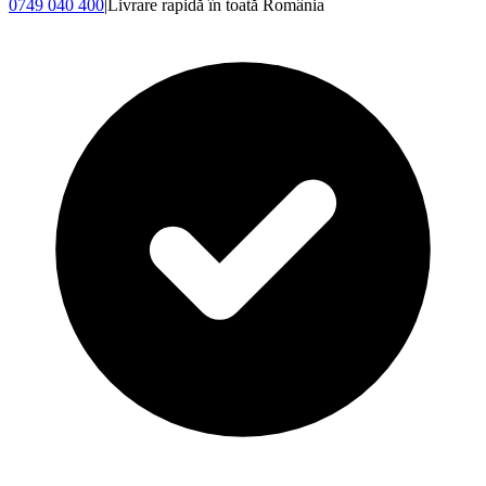
0749 040 400
|
Livrare rapidă în toată România