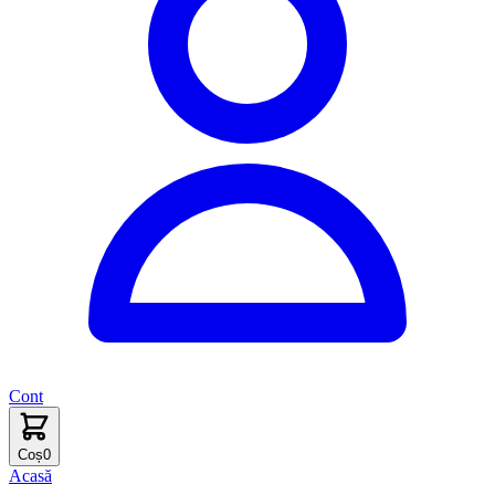
Cont
Coș
0
Acasă