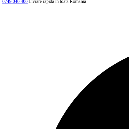
0749 040 400
|
Livrare rapidă în toată România