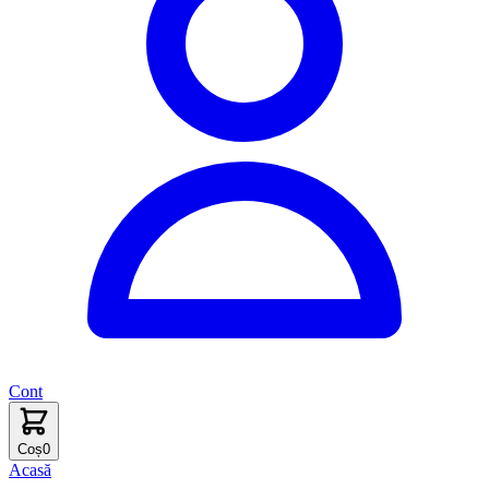
Cont
Coș
0
Acasă