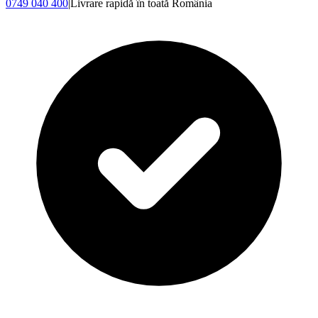
0749 040 400
|
Livrare rapidă în toată România