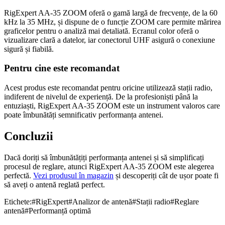
RigExpert AA-35 ZOOM oferă o gamă largă de frecvențe, de la 60
kHz la 35 MHz, și dispune de o funcție ZOOM care permite mărirea
graficelor pentru o analiză mai detaliată. Ecranul color oferă o
vizualizare clară a datelor, iar conectorul UHF asigură o conexiune
sigură și fiabilă.
Pentru cine este recomandat
Acest produs este recomandat pentru oricine utilizează stații radio,
indiferent de nivelul de experiență. De la profesioniști până la
entuziaști, RigExpert AA-35 ZOOM este un instrument valoros care
poate îmbunătăți semnificativ performanța antenei.
Concluzii
Dacă doriți să îmbunătățiți performanța antenei și să simplificați
procesul de reglare, atunci RigExpert AA-35 ZOOM este alegerea
perfectă.
Vezi produsul în magazin
și descoperiți cât de ușor poate fi
să aveți o antenă reglată perfect.
Etichete:
#
RigExpert
#
Analizor de antenă
#
Stații radio
#
Reglare
antenă
#
Performanță optimă