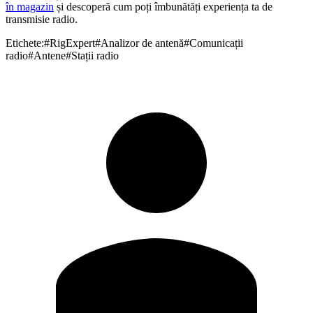
în magazin
și descoperă cum poți îmbunătăți experiența ta de
transmisie radio.
Etichete:
#
RigExpert
#
Analizor de antenă
#
Comunicații
radio
#
Antene
#
Stații radio