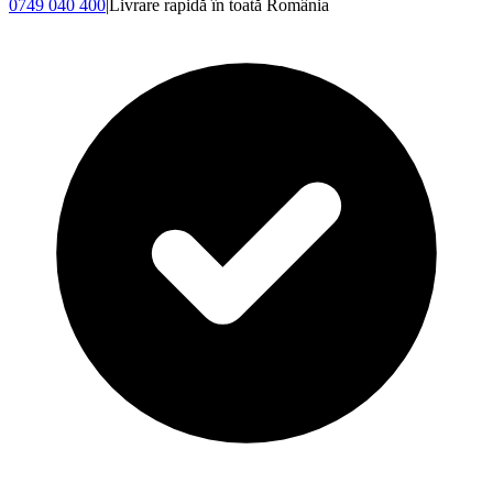
0749 040 400
|
Livrare rapidă în toată România