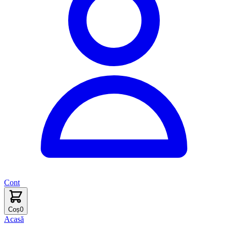
Cont
Coș
0
Acasă