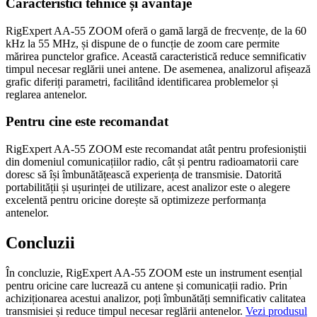
Caracteristici tehnice și avantaje
RigExpert AA-55 ZOOM oferă o gamă largă de frecvențe, de la 60
kHz la 55 MHz, și dispune de o funcție de zoom care permite
mărirea punctelor grafice. Această caracteristică reduce semnificativ
timpul necesar reglării unei antene. De asemenea, analizorul afișează
grafic diferiți parametri, facilitând identificarea problemelor și
reglarea antenelor.
Pentru cine este recomandat
RigExpert AA-55 ZOOM este recomandat atât pentru profesioniștii
din domeniul comunicațiilor radio, cât și pentru radioamatorii care
doresc să își îmbunătățească experiența de transmisie. Datorită
portabilității și ușurinței de utilizare, acest analizor este o alegere
excelentă pentru oricine dorește să optimizeze performanța
antenelor.
Concluzii
În concluzie, RigExpert AA-55 ZOOM este un instrument esențial
pentru oricine care lucrează cu antene și comunicații radio. Prin
achiziționarea acestui analizor, poți îmbunătăți semnificativ calitatea
transmisiei și reduce timpul necesar reglării antenelor.
Vezi produsul