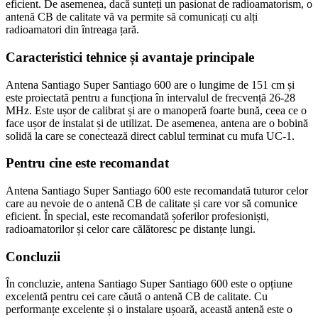
eficient. De asemenea, dacă sunteți un pasionat de radioamatorism, o
antenă CB de calitate vă va permite să comunicați cu alți
radioamatori din întreaga țară.
Caracteristici tehnice și avantaje principale
Antena Santiago Super Santiago 600 are o lungime de 151 cm și
este proiectată pentru a funcționa în intervalul de frecvență 26-28
MHz. Este ușor de calibrat și are o manoperă foarte bună, ceea ce o
face ușor de instalat și de utilizat. De asemenea, antena are o bobină
solidă la care se conectează direct cablul terminat cu mufa UC-1.
Pentru cine este recomandat
Antena Santiago Super Santiago 600 este recomandată tuturor celor
care au nevoie de o antenă CB de calitate și care vor să comunice
eficient. În special, este recomandată șoferilor profesioniști,
radioamatorilor și celor care călătoresc pe distanțe lungi.
Concluzii
În concluzie, antena Santiago Super Santiago 600 este o opțiune
excelentă pentru cei care căută o antenă CB de calitate. Cu
performanțe excelente și o instalare ușoară, această antenă este o