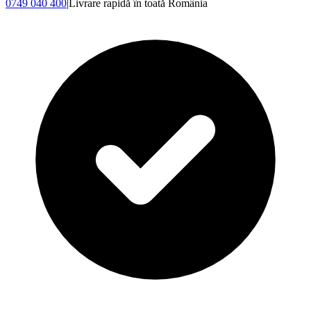
0749 040 400
|
Livrare rapidă în toată România