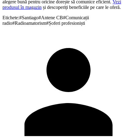
alegere bună pentru oricine dorește să comunice eficient.
Vezi
produsul în magazin
și descoperiți beneficiile pe care le oferă.
Etichete:
#
Santiago
#
Antene CB
#
Comunicații
radio
#
Radioamatorism
#
Șoferi profesioniști