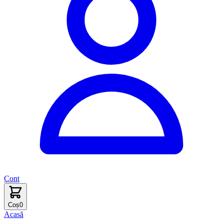
Cont
Coș
0
Acasă