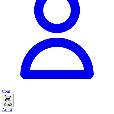
Cont
Coș
0
Acasă