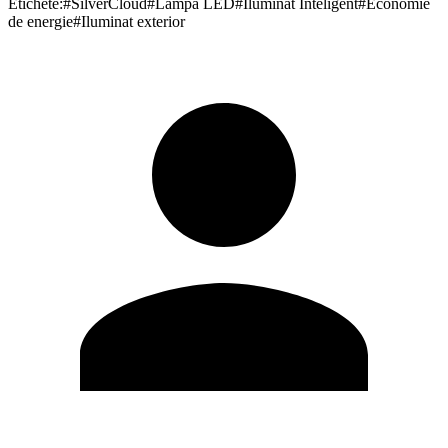
Etichete:
#
SilverCloud
#
Lampa LED
#
Iluminat Inteligent
#
Economie
de energie
#
Iluminat exterior