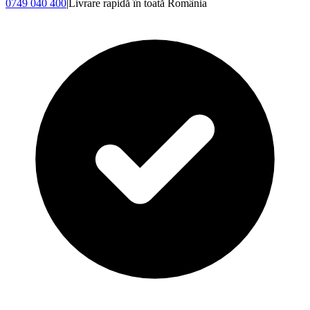
0749 040 400
|
Livrare rapidă în toată România