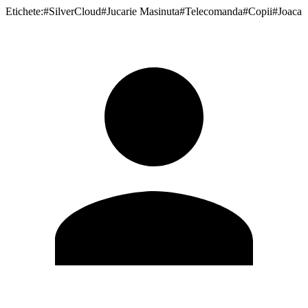
Etichete:
#
SilverCloud
#
Jucarie Masinuta
#
Telecomanda
#
Copii
#
Joaca