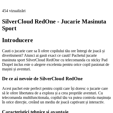
454
vizualizări
SilverCloud RedOne - Jucarie Masinuta
Sport
Introducere
Cauti o jucarie care sa îi ofere copilului tău ore întregi de joacă și
divertisment? Atunci ai gasit exact ce cauti! Pachetul jucarie
masinuta sport SilverCloud RedOne cu telecomanda cu sticky Pad
Drapel inclus este o alegere excelenta pentru orice copil pasionat de
mașini și aventuri.
De ce ai nevoie de SilverCloud RedOne
Acest pachet este perfect pentru copiii care își doresc o jucarie care
să le ofere libertatea de a explora și a crea propriile aventuri. Cu
telecomanda multifunctionala, copilul tău va putea controla mașinuța
în orice direcție, creând un mediu de joacă captivant și interactiv.
Caracteristici tehnice și avantaje