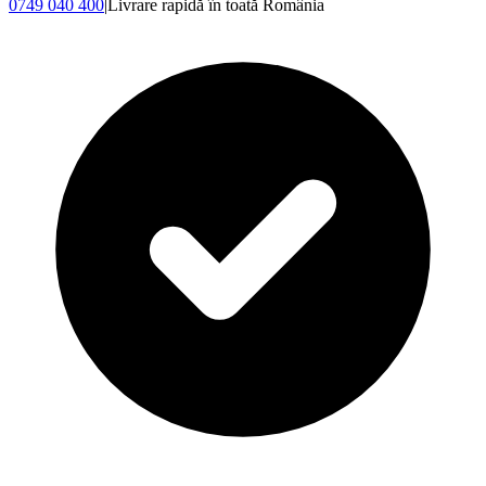
0749 040 400
|
Livrare rapidă în toată România