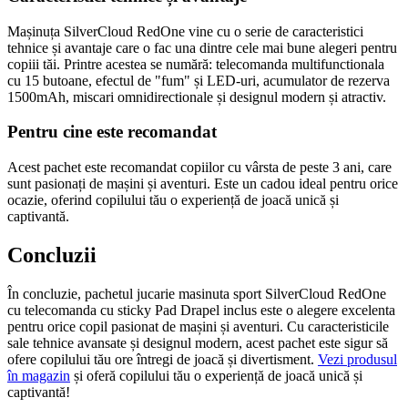
Mașinuța SilverCloud RedOne vine cu o serie de caracteristici
tehnice și avantaje care o fac una dintre cele mai bune alegeri pentru
copiii tăi. Printre acestea se numără: telecomanda multifunctionala
cu 15 butoane, efectul de "fum" și LED-uri, acumulator de rezerva
1500mAh, miscari omnidirectionale și designul modern și atractiv.
Pentru cine este recomandat
Acest pachet este recomandat copiilor cu vârsta de peste 3 ani, care
sunt pasionați de mașini și aventuri. Este un cadou ideal pentru orice
ocazie, oferind copilului tău o experiență de joacă unică și
captivantă.
Concluzii
În concluzie, pachetul jucarie masinuta sport SilverCloud RedOne
cu telecomanda cu sticky Pad Drapel inclus este o alegere excelenta
pentru orice copil pasionat de mașini și aventuri. Cu caracteristicile
sale tehnice avansate și designul modern, acest pachet este sigur să
ofere copilului tău ore întregi de joacă și divertisment.
Vezi produsul
în magazin
și oferă copilului tău o experiență de joacă unică și
captivantă!