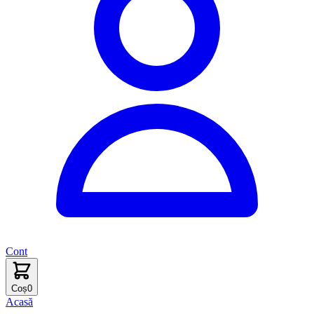
Cont
Coș
0
Acasă