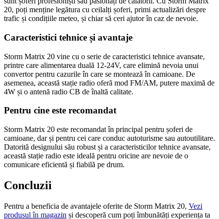
sunt șoferi profesioniști sau pasionați de călătorii. Cu Storm Matrix
20, poți menține legătura cu ceilalți șoferi, primi actualizări despre
trafic și condițiile meteo, și chiar să ceri ajutor în caz de nevoie.
Caracteristici tehnice și avantaje
Storm Matrix 20 vine cu o serie de caracteristici tehnice avansate,
printre care alimentarea duală 12-24V, care elimină nevoia unui
convertor pentru cazurile în care se montează în camioane. De
asemenea, această stație radio oferă mod FM/AM, putere maximă de
4W și o antenă radio CB de înaltă calitate.
Pentru cine este recomandat
Storm Matrix 20 este recomandat în principal pentru șoferi de
camioane, dar și pentru cei care conduc autoturisme sau autoutilitare.
Datorită designului său robust și a caracteristicilor tehnice avansate,
această stație radio este ideală pentru oricine are nevoie de o
comunicare eficientă și fiabilă pe drum.
Concluzii
Pentru a beneficia de avantajele oferite de Storm Matrix 20,
Vezi
produsul în magazin
și descoperă cum poți îmbunătăți experiența ta