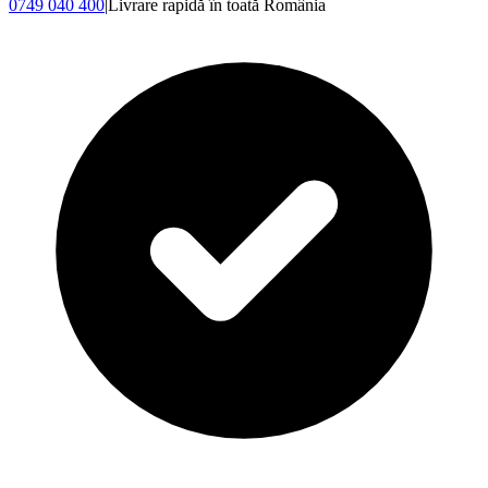
0749 040 400
|
Livrare rapidă în toată România