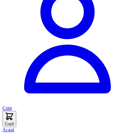
Cont
Coș
0
Acasă