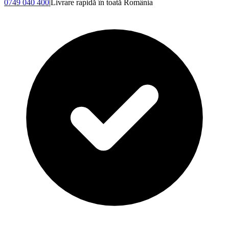
0749 040 400
|
Livrare rapidă în toată România