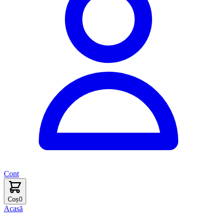
Cont
Coș
0
Acasă