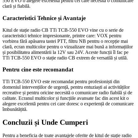
550 EVO o alegere excelentă pentru cei care necesită o comunicare
clară și fiabilă.
Caracteristici Tehnice și Avantaje
Kitul de stație radio CB TTi TCB-550 EVO vine cu o serie de
caracteristici tehnice impresionante, printre care: VOX pentru
vorbirea fără apăsarea tastei PTT, filtru NB pentru o recepție mai
clară, ecran multicolor pentru o vizualizare mai bună a informațiilor
și posibilitatea alimentării la 12V sau 24V. Aceste funcții îl fac pe
TTi TCB-550 EVO o stație radio CB extrem de versatilă și utilă.
Pentru cine este recomandat
TTi TCB-550 EVO este recomandat pentru profesioniști din
domeniul intervențiilor de urgență, pentru entuziaști ai activităților
recreative și pentru oricine necesită o comunicare radio fiabilă și de
calitate. Ecranul multicolor și funcțiile avansate fac din acest kit o
alegere excelentă pentru cei care doresc o experiență de comunicare
îmbunătățită.
Concluzii și Unde Cumperi
Pentru a beneficia de toate avantajele oferite de kitul de stație radio