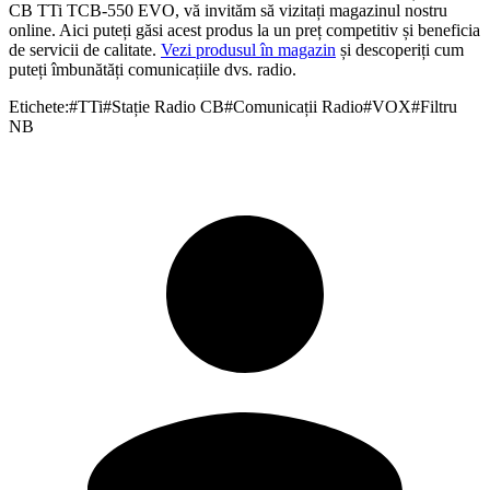
CB TTi TCB-550 EVO, vă invităm să vizitați magazinul nostru
online. Aici puteți găsi acest produs la un preț competitiv și beneficia
de servicii de calitate.
Vezi produsul în magazin
și descoperiți cum
puteți îmbunătăți comunicațiile dvs. radio.
Etichete:
#
TTi
#
Stație Radio CB
#
Comunicații Radio
#
VOX
#
Filtru
NB