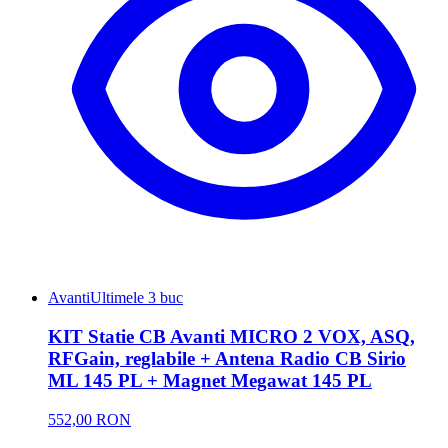
Avanti
Ultimele 3 buc
KIT Statie CB Avanti MICRO 2 VOX, ASQ,
RFGain, reglabile + Antena Radio CB Sirio
ML 145 PL + Magnet Megawat 145 PL
552,00 RON