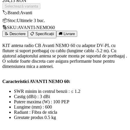
204,13 RON
Selectează varianta
🏷️
Brand
:
Avanti
📦
Stoc
:
Ultimele 3 buc.
🔢
SKU
:
AVANTI-NEMO60
📝 Descriere
📋 Specificații
🚚 Livrare
KIT antena radio CB Avanti NEMO 60 cu adaptor DV-PL cu
fluture si suport portbagaj cu cablu (lungime cablu -5.2 m). Cu
ajutorul adaptorului antena se poate monta pe suportul de portbagaj .
O solutie foarte discreta care asigura performante bune pentru
dimensiunea mica a antenei.
Caracteristici AVANTI NEMO 60:
SWR minim in centrul benzii : ≤ 1.2
Castig (dBi) : 3 dBi
Putere maxima (W) : 100 PEP
Lungime (mm) : 600
Radiant : Fibra de sticla
Greutate produs 0.5 kg