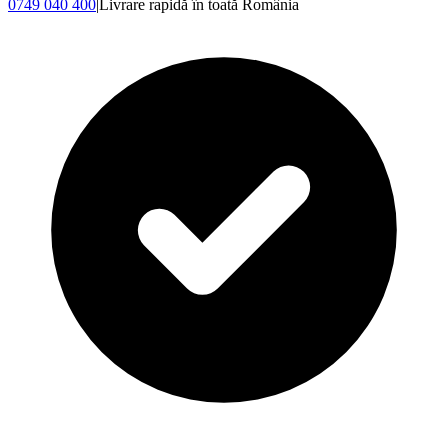
0749 040 400
|
Livrare rapidă în toată România