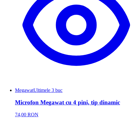
Megawat
Ultimele 3 buc
Microfon Megawat cu 4 pini, tip dinamic
74,00 RON