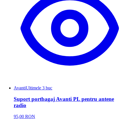
Avanti
Ultimele 3 buc
Suport portbagaj Avanti PL pentru antene
radio
95,00 RON