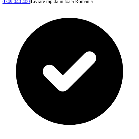
0749 040 400
|
Livrare rapidă în toată România