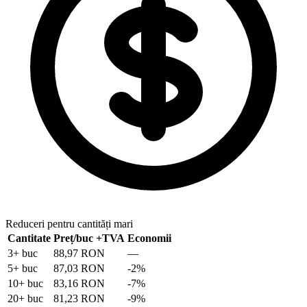
Reduceri pentru cantități mari
Cantitate
Preț/buc
+TVA
Economii
3
+ buc
88,97 RON
—
5
+ buc
87,03 RON
-
2
%
10
+ buc
83,16 RON
-
7
%
20
+ buc
81,23 RON
-
9
%