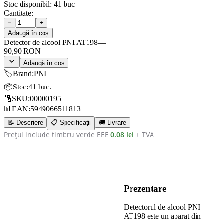
Stoc disponibil:
41
buc
Cantitate:
−
+
Adaugă în coș
Detector de alcool PNI AT198
—
90,90 RON
Adaugă în coș
🏷️
Brand
:
PNI
📦
Stoc
:
41 buc.
🔢
SKU
:
00000195
📊
EAN
:
5949066511813
📝 Descriere
📋 Specificații
🚚 Livrare
Prețul include timbru verde EEE
0.08 lei
+ TVA
Prezentare
Detectorul de alcool PNI
AT198 este un aparat din