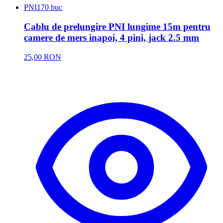
PNI
170 buc
Cablu de prelungire PNI lungime 15m pentru
camere de mers inapoi, 4 pini, jack 2.5 mm
25,00 RON