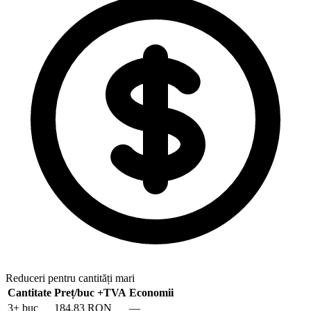
Reduceri pentru cantități mari
Cantitate
Preț/buc
+TVA
Economii
3
+ buc
184,83 RON
—