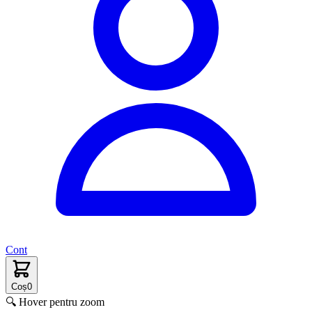
Cont
Coș
0
🔍 Hover pentru zoom