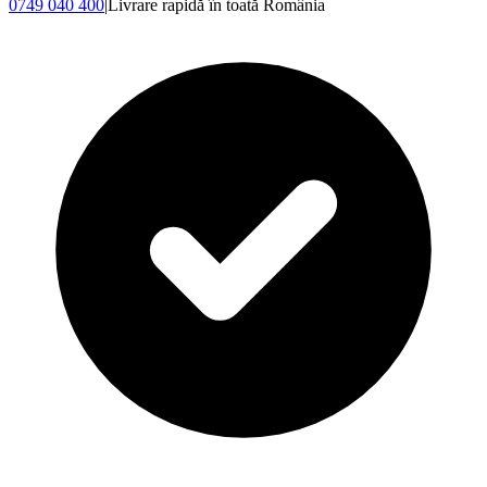
0749 040 400
|
Livrare rapidă în toată România