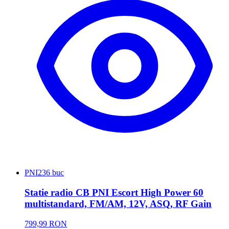
PNI
236 buc
Statie radio CB PNI Escort High Power 60
multistandard, FM/AM, 12V, ASQ, RF Gain
799,99 RON