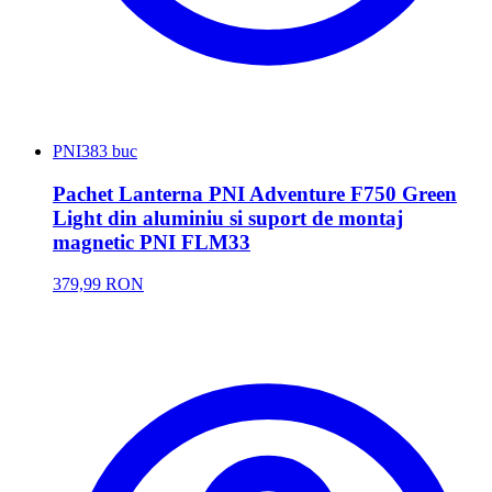
PNI
383 buc
Pachet Lanterna PNI Adventure F750 Green
Light din aluminiu si suport de montaj
magnetic PNI FLM33
379,99 RON