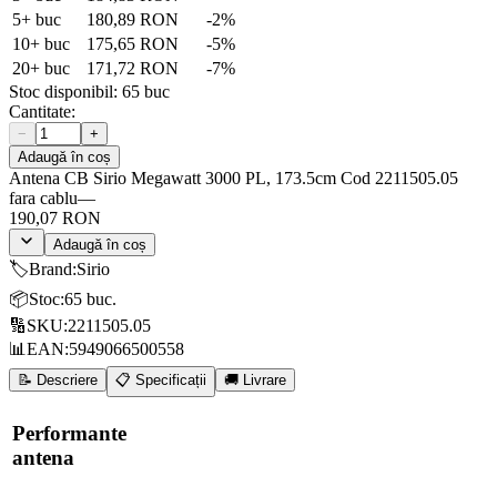
5
+ buc
180,89 RON
-
2
%
10
+ buc
175,65 RON
-
5
%
20
+ buc
171,72 RON
-
7
%
Stoc disponibil:
65
buc
Cantitate:
−
+
Adaugă în coș
Antena CB Sirio Megawatt 3000 PL, 173.5cm Cod 2211505.05
fara cablu
—
190,07 RON
Adaugă în coș
🏷️
Brand
:
Sirio
📦
Stoc
:
65 buc.
🔢
SKU
:
2211505.05
📊
EAN
:
5949066500558
📝 Descriere
📋 Specificații
🚚 Livrare
Performante
antena