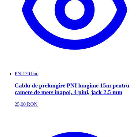
PNI
170 buc
Cablu de prelungire PNI lungime 15m pentru
camere de mers inapoi, 4 pini, jack 2.5 mm
25,00 RON