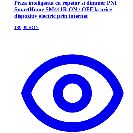
Priza inteligenta cu repetor si dimmer PNI
SmartHome SM441R ON / OFF la orice
dispozitiv electric prin internet
189,99 RON