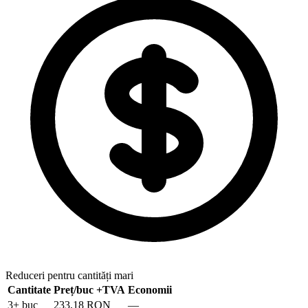
Reduceri pentru cantități mari
Cantitate
Preț/buc
+TVA
Economii
3
+ buc
233,18 RON
—