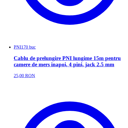
PNI
170 buc
Cablu de prelungire PNI lungime 15m pentru
camere de mers inapoi, 4 pini, jack 2.5 mm
25,00 RON