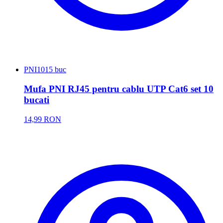
PNI
1015 buc
Mufa PNI RJ45 pentru cablu UTP Cat6 set 10
bucati
14,99 RON