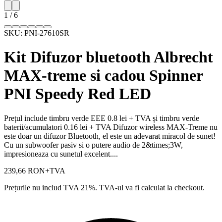
1
/
6
SKU:
PNI-27610SR
Kit Difuzor bluetooth Albrecht
MAX-treme si cadou Spinner
PNI Speedy Red LED
Prețul include timbru verde EEE 0.8 lei + TVA și timbru verde
baterii/acumulatori 0.16 lei + TVA Difuzor wireless MAX-Treme nu
este doar un difuzor Bluetooth, el este un adevarat miracol de sunet!
Cu un subwoofer pasiv si o putere audio de 2&times;3W,
impresioneaza cu sunetul excelent....
239,66 RON
+TVA
Prețurile nu includ TVA 21%. TVA-ul va fi calculat la checkout.