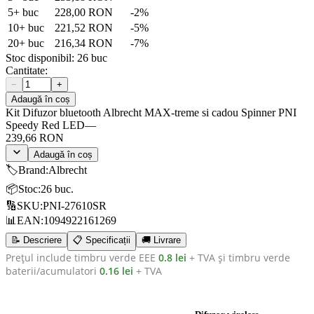
5
+ buc
228,00 RON
-
2
%
10
+ buc
221,52 RON
-
5
%
20
+ buc
216,34 RON
-
7
%
Stoc disponibil:
26
buc
Cantitate:
−
+
Adaugă în coș
Kit Difuzor bluetooth Albrecht MAX-treme si cadou Spinner PNI
Speedy Red LED
—
239,66 RON
Adaugă în coș
🏷️
Brand
:
Albrecht
📦
Stoc
:
26 buc.
🔢
SKU
:
PNI-27610SR
📊
EAN
:
1094922161269
📝 Descriere
📋 Specificații
🚚 Livrare
Prețul include timbru verde EEE
0.8 lei
+ TVA și timbru verde
baterii/acumulatori
0.16 lei
+ TVA