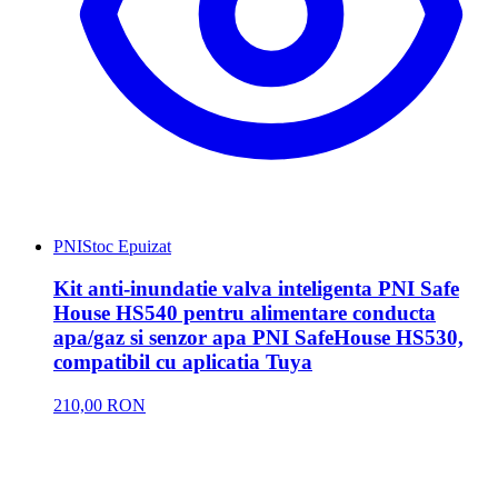
PNI
Stoc Epuizat
Kit anti-inundatie valva inteligenta PNI Safe
House HS540 pentru alimentare conducta
apa/gaz si senzor apa PNI SafeHouse HS530,
compatibil cu aplicatia Tuya
210,00 RON