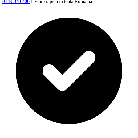
0749 040 400
|
Livrare rapidă în toată România