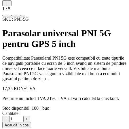
1
/
5
SKU:
PNI-5G
Parasolar universal PNI 5G
pentru GPS 5 inch
Compatibilitate Parasolarul PNI 5G este compatibil cu toate tipurile
de navigatii portabile cu ecran de 5 inch avand un sistem de prindere
universal ceea ce il face foarte versatil. Vizibilitate mai buna
Parasolarul PNI 5G va asigura o vizibilitate mai buna a ecranului
gps-ului pe timp de zi, a...
17,35 RON
+TVA
Prețurile nu includ TVA 21%. TVA-ul va fi calculat la checkout.
Stoc disponibil:
100+
buc
Cantitate:
−
+
Adaugă în coș