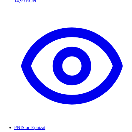
14,99 RON
PNI
Stoc Epuizat