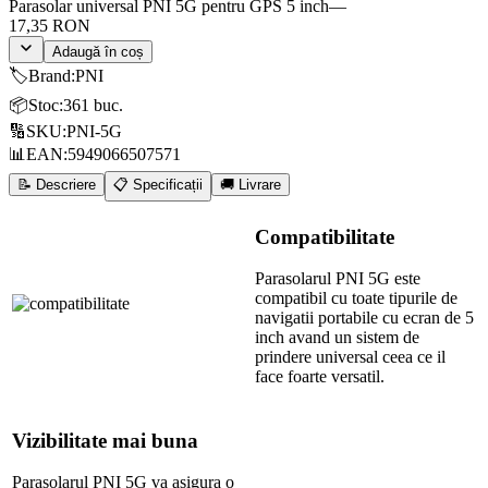
Parasolar universal PNI 5G pentru GPS 5 inch
—
17,35 RON
Adaugă în coș
🏷️
Brand
:
PNI
📦
Stoc
:
361 buc.
🔢
SKU
:
PNI-5G
📊
EAN
:
5949066507571
📝 Descriere
📋 Specificații
🚚 Livrare
Compatibilitate
Parasolarul PNI 5G este
compatibil cu toate tipurile de
navigatii portabile cu ecran de 5
inch avand un sistem de
prindere universal ceea ce il
face foarte versatil.
Vizibilitate mai buna
Parasolarul PNI 5G va asigura o