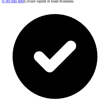
0749 040 400
|
Livrare rapidă în toată România