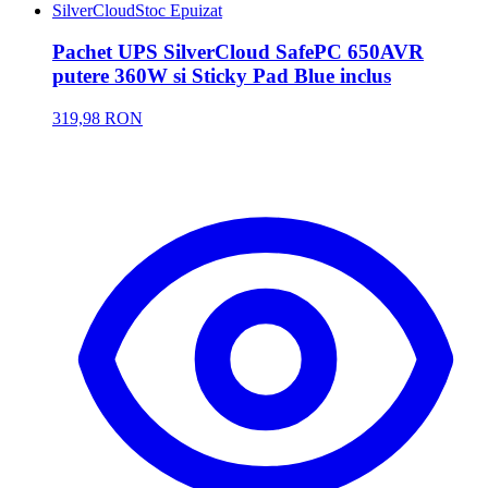
SilverCloud
Stoc Epuizat
Pachet UPS SilverCloud SafePC 650AVR
putere 360W si Sticky Pad Blue inclus
319,98 RON