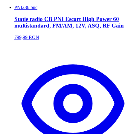
PNI
236 buc
Statie radio CB PNI Escort High Power 60
multistandard, FM/AM, 12V, ASQ, RF Gain
799,99 RON