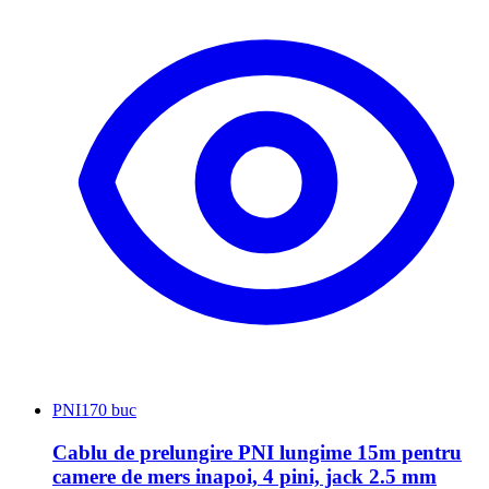
PNI
170 buc
Cablu de prelungire PNI lungime 15m pentru
camere de mers inapoi, 4 pini, jack 2.5 mm