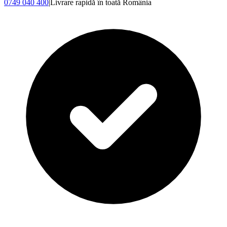
0749 040 400
|
Livrare rapidă în toată România