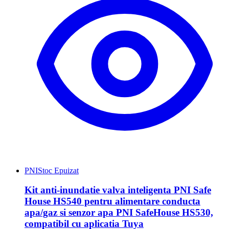
PNI
Stoc Epuizat
Kit anti-inundatie valva inteligenta PNI Safe
House HS540 pentru alimentare conducta
apa/gaz si senzor apa PNI SafeHouse HS530,
compatibil cu aplicatia Tuya