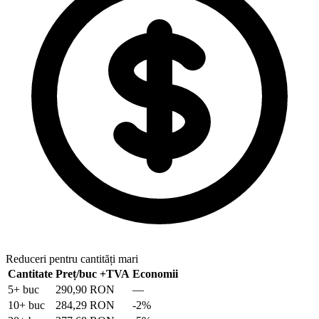
Reduceri pentru cantități mari
Cantitate
Preț/buc
+TVA
Economii
5
+ buc
290,90 RON
—
10
+ buc
284,29 RON
-
2
%