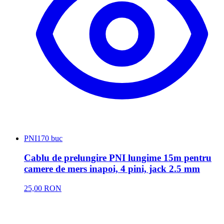
PNI
170 buc
Cablu de prelungire PNI lungime 15m pentru
camere de mers inapoi, 4 pini, jack 2.5 mm
25,00 RON