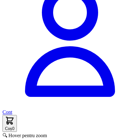
Cont
Coș
0
🔍 Hover pentru zoom