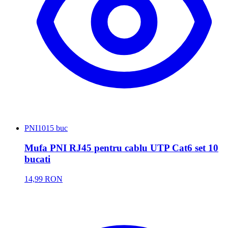
PNI
1015 buc
Mufa PNI RJ45 pentru cablu UTP Cat6 set 10
bucati
14,99 RON