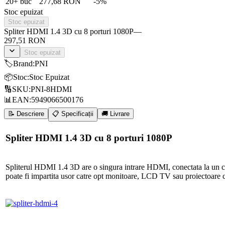
20
+ buc
277,68 RON
-
5
%
Stoc epuizat
Stoc epuizat
Spliter HDMI 1.4 3D cu 8 porturi 1080P
—
297,51 RON
Stoc epuizat
🏷️
Brand
:
PNI
📦
Stoc
:
Stoc Epuizat
🔢
SKU
:
PNI-8HDMI
📊
EAN
:
5949066500176
📝 Descriere
📋 Specificații
🚚 Livrare
Spliter HDMI 1.4 3D cu 8 porturi 1080P
Spliterul HDMI 1.4 3D are o singura intrare HDMI, conectata la un ca
poate fi impartita usor catre opt monitoare, LCD TV sau proiectoar