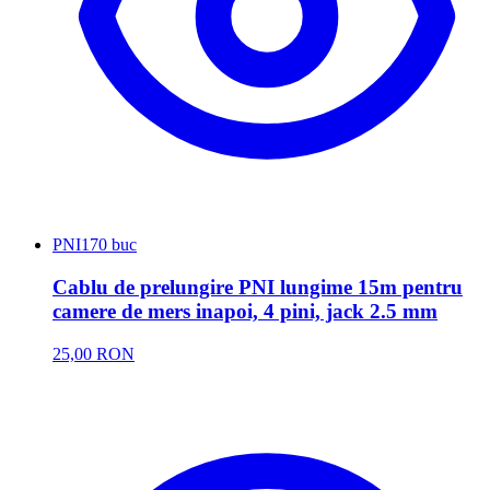
PNI
170 buc
Cablu de prelungire PNI lungime 15m pentru
camere de mers inapoi, 4 pini, jack 2.5 mm
25,00 RON