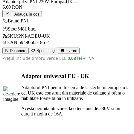
Adaptor priza PNI 220V Europa-UK
—
6,60 RON
Adaugă în coș
🏷️
Brand
:
PNI
📦
Stoc
:
5481 buc.
🔢
SKU
:
PNI-ADEU-UK
📊
EAN
:
5949066518614
📝 Descriere
📋 Specificații
🚚 Livrare
Prețul include timbru verde EEE
0.08 lei
+ TVA
Adaptor universal EU - UK
Adaptorul PNI pentru trecerea de la stecherul european la
cel UK este construit din materiale de calitate si ofera o
fiabilitate foarte buna in utilizare.
Acesta permita utilizarea la o tensiune de 230V si un
curent maxim de 16A.