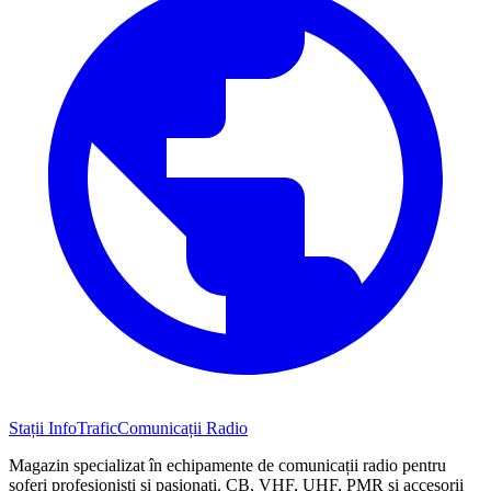
Stații InfoTrafic
Comunicații Radio
Magazin specializat în echipamente de comunicații radio pentru
șoferi profesioniști și pasionați. CB, VHF, UHF, PMR și accesorii