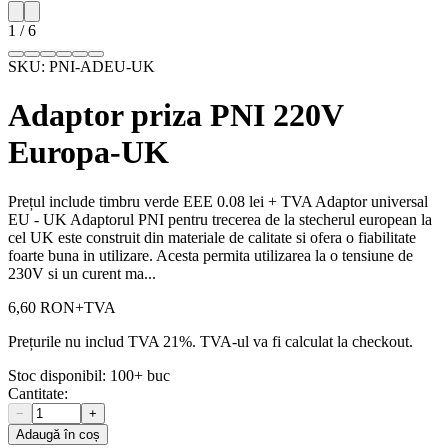
1
/
6
SKU:
PNI-ADEU-UK
Adaptor priza PNI 220V
Europa-UK
Prețul include timbru verde EEE 0.08 lei + TVA Adaptor universal
EU - UK Adaptorul PNI pentru trecerea de la stecherul european la
cel UK este construit din materiale de calitate si ofera o fiabilitate
foarte buna in utilizare. Acesta permita utilizarea la o tensiune de
230V si un curent ma...
6,60 RON
+TVA
Prețurile nu includ TVA 21%. TVA-ul va fi calculat la checkout.
Stoc disponibil:
100+
buc
Cantitate:
−
+
Adaugă în coș