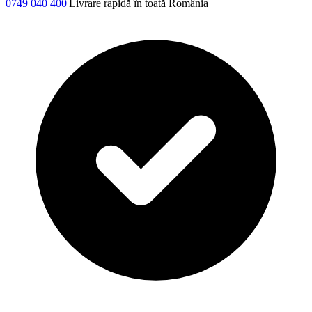
0749 040 400
|
Livrare rapidă în toată România