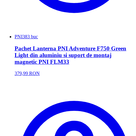
PNI
383 buc
Pachet Lanterna PNI Adventure F750 Green
Light din aluminiu si suport de montaj
magnetic PNI FLM33
379,99 RON