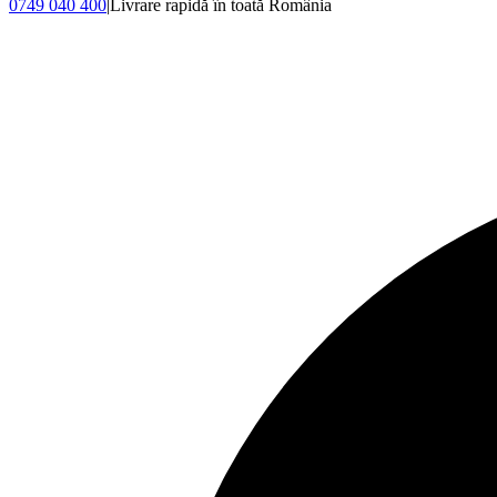
0749 040 400
|
Livrare rapidă în toată România