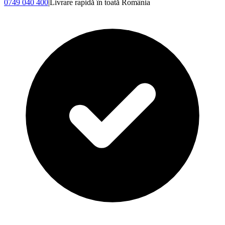
0749 040 400
|
Livrare rapidă în toată România