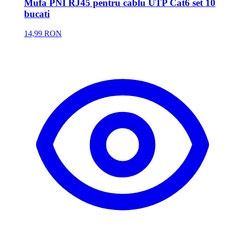
Mufa PNI RJ45 pentru cablu UTP Cat6 set 10
bucati
14,99 RON