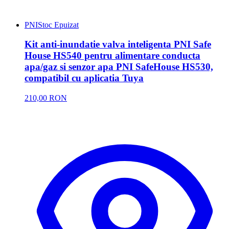
PNI
Stoc Epuizat
Kit anti-inundatie valva inteligenta PNI Safe
House HS540 pentru alimentare conducta
apa/gaz si senzor apa PNI SafeHouse HS530,
compatibil cu aplicatia Tuya
210,00 RON