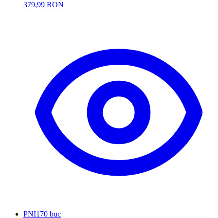
379,99 RON
PNI
170 buc