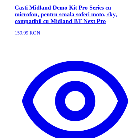
Casti Midland Demo Kit Pro Series cu
microfon, pentru scoala soferi moto, sky,
compatibil cu Midland BT Next Pro
159,99 RON