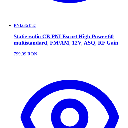
PNI
236 buc
Statie radio CB PNI Escort High Power 60
multistandard, FM/AM, 12V, ASQ, RF Gain
799,99 RON