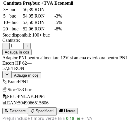
Cantitate
Preț/buc
+TVA
Economii
3
+ buc
56,39 RON
—
5
+ buc
54,95 RON
-
3
%
10
+ buc
53,50 RON
-
5
%
20
+ buc
52,06 RON
-
8
%
Stoc disponibil:
100+
buc
Cantitate:
−
+
Adaugă în coș
Adaptor PNI pentru alimentare 12V si antena exterioara pentru PNI
Escort HP 62
—
57,84 RON
Adaugă în coș
🏷️
Brand
:
PNI
📦
Stoc
:
183 buc.
🔢
SKU
:
PNI-AE-HP62
📊
EAN
:
5949066515606
📝 Descriere
📋 Specificații
🚚 Livrare
Prețul include timbru verde EEE
0.18 lei
+ TVA