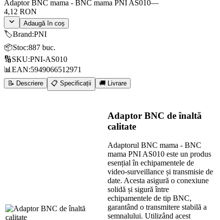
Adaptor BNC mama - BNC mama PNI AS010
—
4,12 RON
Adaugă în coș
🏷️
Brand
:
PNI
📦
Stoc
:
887 buc.
🔢
SKU
:
PNI-AS010
📊
EAN
:
5949066512971
📝 Descriere
📋 Specificații
🚚 Livrare
Adaptor BNC de înaltă
calitate
Adaptorul BNC mama - BNC
mama PNI AS010 este un produs
esențial în echipamentele de
video-surveillance și transmisie de
date. Acesta asigură o conexiune
solidă și sigură între
echipamentele de tip BNC,
garantând o transmitere stabilă a
semnalului. Utilizând acest