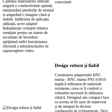
Calitatea materialelor utilizate
asigură o conductivitate optimă,
minimizând pierderile de semnal
și asigurând o imagine clară și
stabilă. Indiferent de aplicația
utilizată, acest adaptor
îndeplinește cerințele tehnice
esențiale pentru un sistem de
securitate de încredere,
sprijinind astfel funcționarea
eficientă a infrastructurilor de
supraveghere video.
Design robust și fiabil
Construirea adaptorului BNC
mama - BNC mama PNI AS010
implică utilizarea de materiale
rezistente, ceea ce îi conferă o
robustete necesară în utilizarea
zilnică. Designul său compact face
ca acesta să fie ușor de manevrat
și de integrat în diverse
configurații de echipamente. Deși