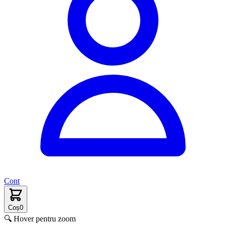
Cont
Coș
0
🔍 Hover pentru zoom