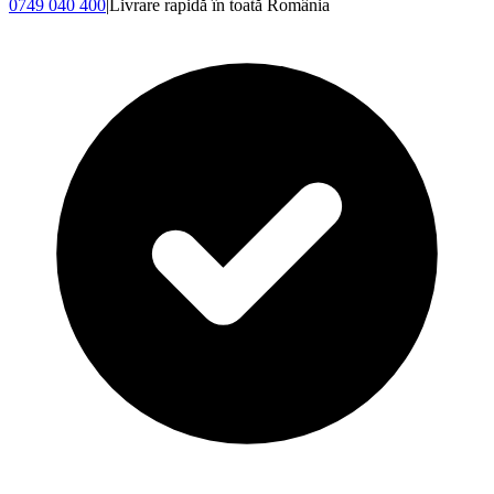
0749 040 400
|
Livrare rapidă în toată România