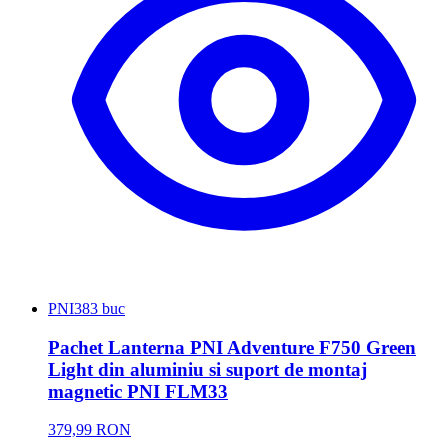
PNI
383 buc
Pachet Lanterna PNI Adventure F750 Green
Light din aluminiu si suport de montaj
magnetic PNI FLM33
379,99 RON