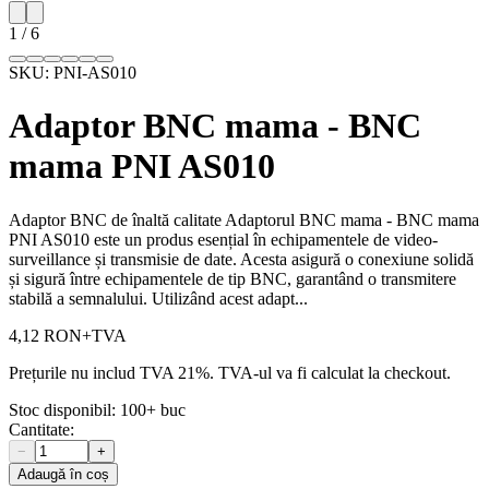
1
/
6
SKU:
PNI-AS010
Adaptor BNC mama - BNC
mama PNI AS010
Adaptor BNC de înaltă calitate Adaptorul BNC mama - BNC mama
PNI AS010 este un produs esențial în echipamentele de video-
surveillance și transmisie de date. Acesta asigură o conexiune solidă
și sigură între echipamentele de tip BNC, garantând o transmitere
stabilă a semnalului. Utilizând acest adapt...
4,12 RON
+TVA
Prețurile nu includ TVA 21%. TVA-ul va fi calculat la checkout.
Stoc disponibil:
100+
buc
Cantitate:
−
+
Adaugă în coș