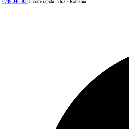
0749 040 400
|
Livrare rapidă în toată România