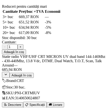
Reduceri pentru cantități mari
Cantitate
Preț/buc
+TVA
Economii
3
+ buc
669,37 RON
—
5
+ buc
651,52 RON
-
3
%
10
+ buc
634,94 RON
-
5
%
20
+ buc
617,09 RON
-
8
%
Stoc disponibil:
30
buc
Cantitate:
−
+
Adaugă în coș
Statie radio VHF/UHF CRT MICRON UV dual band 144-146Mhz
- 430-440Mhz, 13.8 Vdc, DTMF, Dual Watch, T.O.T, Scan, Talk
Around
—
685,94 RON
Adaugă în coș
🏷️
Brand
:
CRT
📦
Stoc
:
30 buc.
🔢
SKU
:
PNI-CRTMIUV
📊
EAN
:
3140650024807
📝 Descriere
📋 Specificații
🚚 Livrare