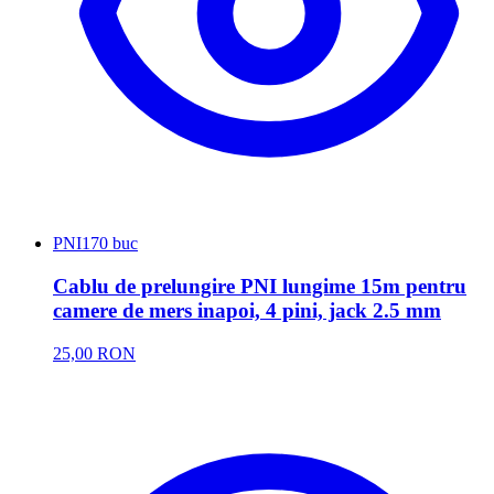
PNI
170 buc
Cablu de prelungire PNI lungime 15m pentru
camere de mers inapoi, 4 pini, jack 2.5 mm
25,00 RON