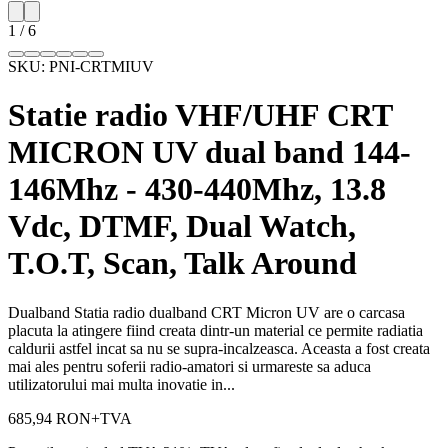
1
/
6
SKU:
PNI-CRTMIUV
Statie radio VHF/UHF CRT
MICRON UV dual band 144-
146Mhz - 430-440Mhz, 13.8
Vdc, DTMF, Dual Watch,
T.O.T, Scan, Talk Around
Dualband Statia radio dualband CRT Micron UV are o carcasa
placuta la atingere fiind creata dintr-un material ce permite radiatia
caldurii astfel incat sa nu se supra-incalzeasca. Aceasta a fost creata
mai ales pentru soferii radio-amatori si urmareste sa aduca
utilizatorului mai multa inovatie in...
685,94 RON
+TVA