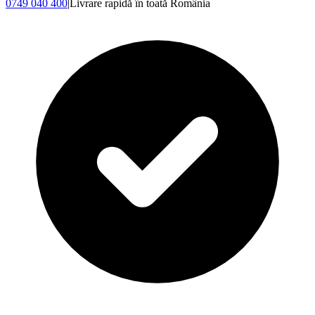
0749 040 400
|
Livrare rapidă în toată România