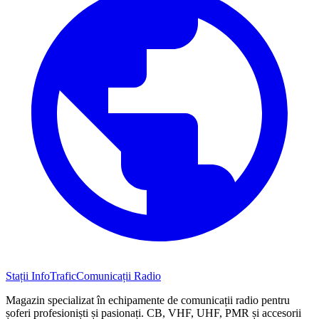
Stații InfoTrafic
Comunicații Radio
Magazin specializat în echipamente de comunicații radio pentru
șoferi profesioniști și pasionați. CB, VHF, UHF, PMR și accesorii