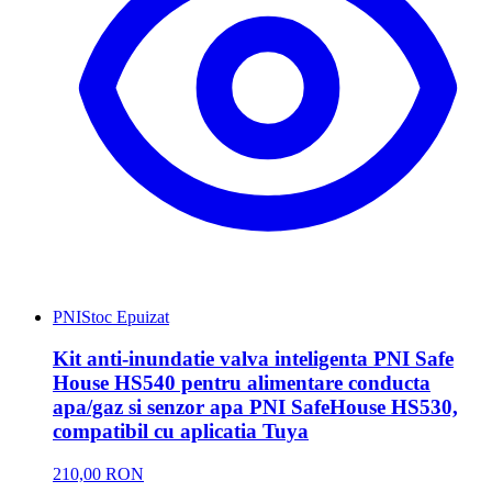
PNI
Stoc Epuizat
Kit anti-inundatie valva inteligenta PNI Safe
House HS540 pentru alimentare conducta
apa/gaz si senzor apa PNI SafeHouse HS530,
compatibil cu aplicatia Tuya
210,00 RON