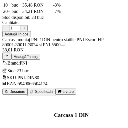
10
+ buc
35,48 RON
-
3
%
20
+ buc
34,21 RON
-
7
%
Stoc disponibil:
23
buc
Cantitate:
−
+
Adaugă în coș
Carcasa montaj PNI 1DIN pentru statiile PNI Escort HP
8000L/8001L/8024 si PNI 5500
—
38,01 RON
Adaugă în coș
🏷️
Brand
:
PNI
📦
Stoc
:
23 buc.
🔢
SKU
:
PNI-DIN80
📊
EAN
:
5949066504174
📝 Descriere
📋 Specificații
🚚 Livrare
Carcasa 1 DIN