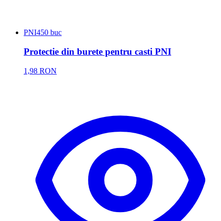
PNI
450 buc
Protectie din burete pentru casti PNI
1,98 RON