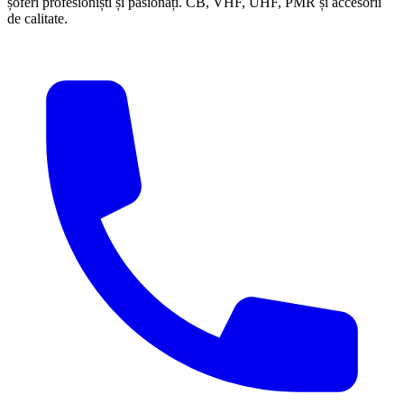
șoferi profesioniști și pasionați. CB, VHF, UHF, PMR și accesorii
de calitate.