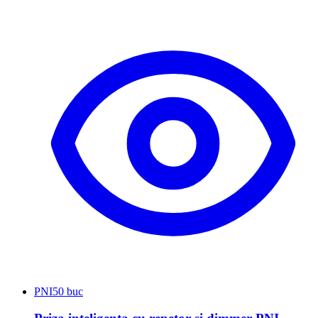
PNI
50 buc