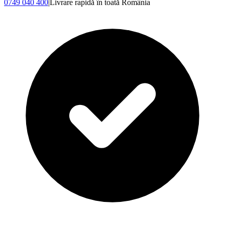
0749 040 400
|
Livrare rapidă în toată România