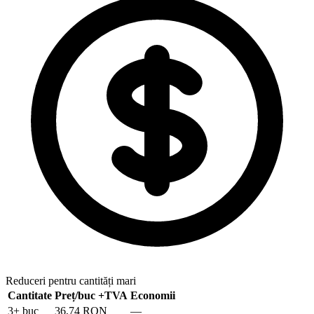
Reduceri pentru cantități mari
Cantitate
Preț/buc
+TVA
Economii
3
+ buc
36,74 RON
—