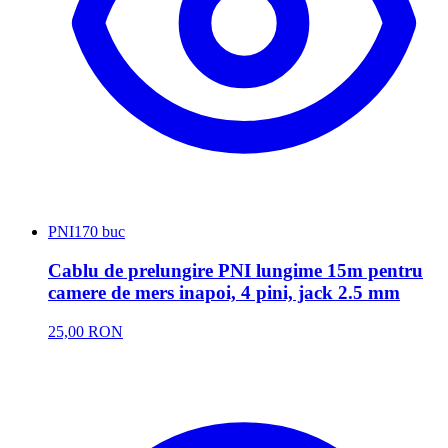
PNI
170 buc
Cablu de prelungire PNI lungime 15m pentru
camere de mers inapoi, 4 pini, jack 2.5 mm
25,00 RON