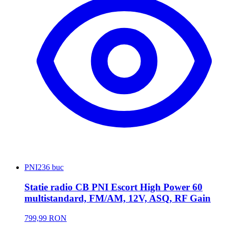
PNI
236 buc
Statie radio CB PNI Escort High Power 60
multistandard, FM/AM, 12V, ASQ, RF Gain
799,99 RON