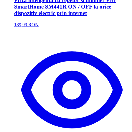
Priza inteligenta cu repetor si dimmer PNI
SmartHome SM441R ON / OFF la orice
dispozitiv electric prin internet
189,99 RON