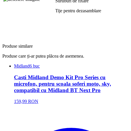
Suruburi de fixare
Tije pentru dezasamblare
Produse similare
Produse care ți-ar putea plăcea de asemenea.
Midland
6 buc
Casti Midland Demo Kit Pro Series cu
microfon, pentru scoala soferi moto, sky,
compatibil cu Midland BT Next Pro
159,99 RON