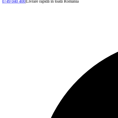
0749 040 400
|
Livrare rapidă în toată România