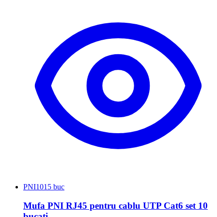
PNI
1015 buc
Mufa PNI RJ45 pentru cablu UTP Cat6 set 10
bucati