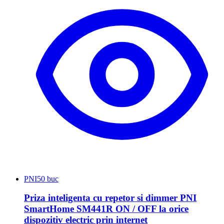
PNI
50 buc
Priza inteligenta cu repetor si dimmer PNI
SmartHome SM441R ON / OFF la orice
dispozitiv electric prin internet