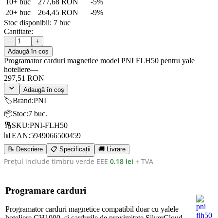
10
+ buc
277,68 RON
-
5
%
20
+ buc
264,45 RON
-
9
%
Stoc disponibil:
7
buc
Cantitate:
−
+
Adaugă în coș
Programator carduri magnetice model PNI FLH50 pentru yale
hoteliere
—
297,51 RON
Adaugă în coș
🏷️
Brand
:
PNI
📦
Stoc
:
7 buc.
🔢
SKU
:
PNI-FLH50
📊
EAN
:
5949066500459
📝 Descriere
📋 Specificații
🚚 Livrare
Prețul include timbru verde EEE
0.18 lei
+ TVA
Programare carduri
Programator carduri magnetice compatibil doar cu yalele
hoteliere CH1000, si cardurile de proximitate SilverCloud