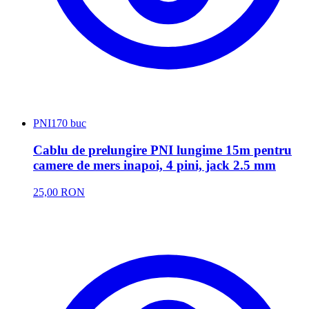
PNI
170 buc
Cablu de prelungire PNI lungime 15m pentru
camere de mers inapoi, 4 pini, jack 2.5 mm
25,00 RON