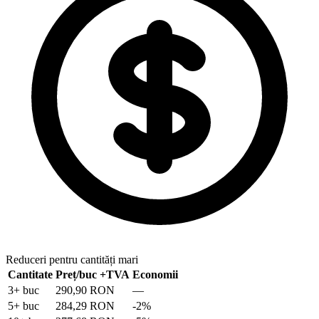
Reduceri pentru cantități mari
Cantitate
Preț/buc
+TVA
Economii
3
+ buc
290,90 RON
—
5
+ buc
284,29 RON
-
2
%