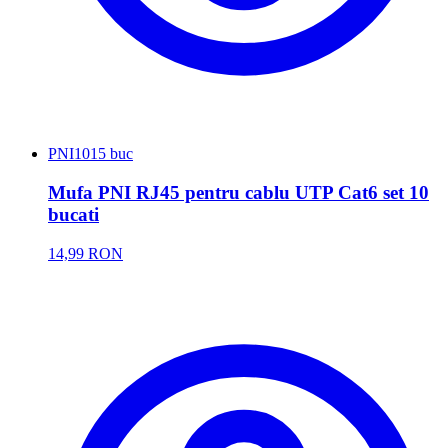
PNI
1015 buc
Mufa PNI RJ45 pentru cablu UTP Cat6 set 10
bucati
14,99 RON