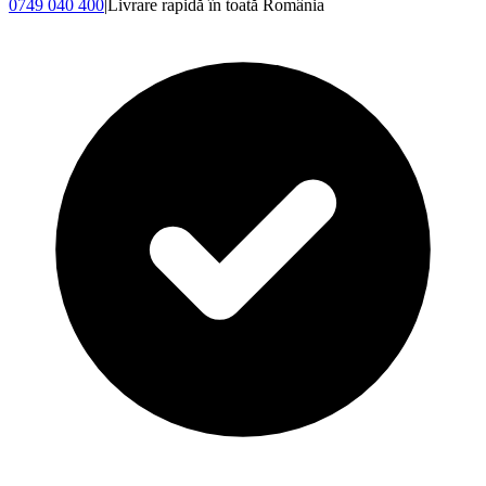
0749 040 400
|
Livrare rapidă în toată România