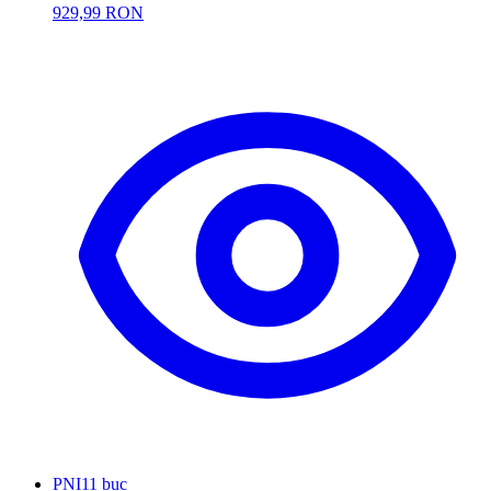
929,99 RON
PNI
11 buc