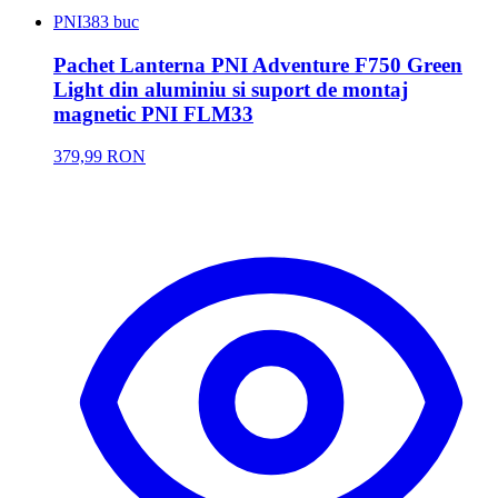
PNI
383 buc
Pachet Lanterna PNI Adventure F750 Green
Light din aluminiu si suport de montaj
magnetic PNI FLM33
379,99 RON