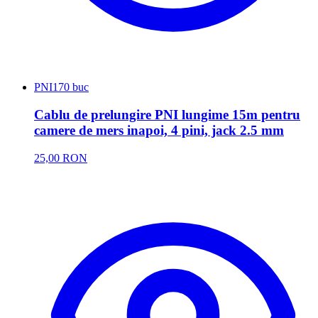
PNI
170 buc
Cablu de prelungire PNI lungime 15m pentru
camere de mers inapoi, 4 pini, jack 2.5 mm
25,00 RON