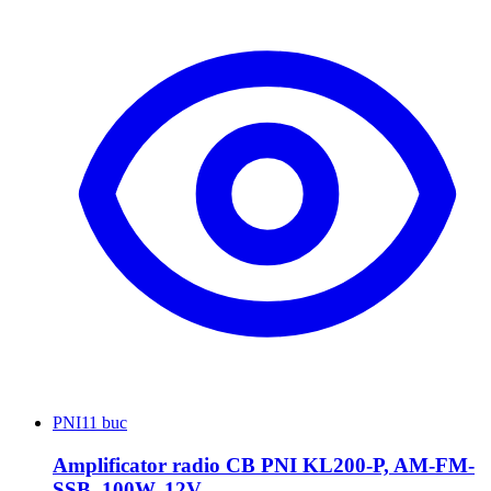
PNI
11 buc
Amplificator radio CB PNI KL200-P, AM-FM-
SSB, 100W, 12V