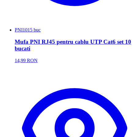
PNI
1015 buc
Mufa PNI RJ45 pentru cablu UTP Cat6 set 10
bucati
14,99 RON