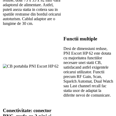
reduse, doar 73 x 35 x 92 mm -fara
adaptorul de alimentare. Astfel,
puteti aseza statia in cotiera sau in
spatiile restranse din bordul oricarui
autoturism. Cablul adaptor are o
lungime de 30 cm.
Functii multiple
Desi de dimensiuni reduse,
PNI Escort HP 62 este dotata
cu majoritatea functiilor
necesare unei statii CB,
satisfacand astfel exigentele
oricarui utilizator. Functii
precum RF Gain, Scan,
Squelch Automat, Dual Watch
sau Last channel recall fac
statia usor de adaptat la
diferite nevoi de comunicare.
Conectivitate: conector