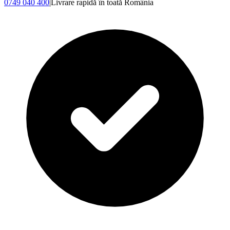
0749 040 400
|
Livrare rapidă în toată România