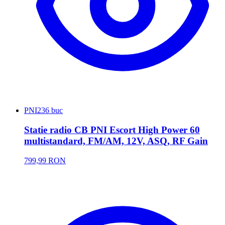
PNI
236 buc
Statie radio CB PNI Escort High Power 60
multistandard, FM/AM, 12V, ASQ, RF Gain
799,99 RON