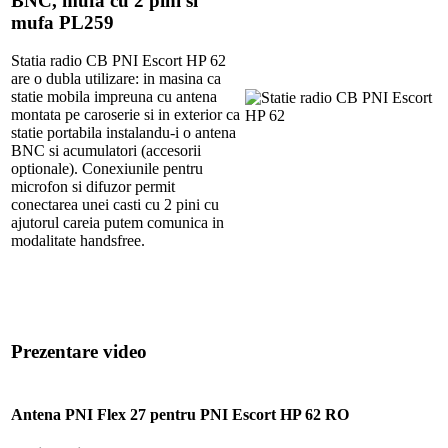
BNC, mufa cu 2 pini si
mufa PL259
Statia radio CB PNI Escort HP 62
are o dubla utilizare: in masina ca
statie mobila impreuna cu antena
montata pe caroserie si in exterior ca
statie portabila instalandu-i o antena
BNC si acumulatori (accesorii
optionale). Conexiunile pentru
microfon si difuzor permit
conectarea unei casti cu 2 pini cu
ajutorul careia putem comunica in
modalitate handsfree.
Prezentare video
Antena PNI Flex 27 pentru PNI Escort HP 62 RO