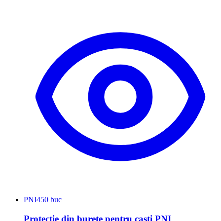
PNI
450 buc
Protectie din burete pentru casti PNI