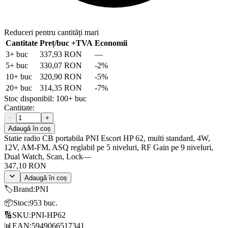
Reduceri pentru cantități mari
Cantitate
Preț/buc
+TVA
Economii
3
+ buc
337,93 RON
—
5
+ buc
330,07 RON
-
2
%
10
+ buc
320,90 RON
-
5
%
20
+ buc
314,35 RON
-
7
%
Stoc disponibil:
100+
buc
Cantitate:
−
+
Adaugă în coș
Statie radio CB portabila PNI Escort HP 62, multi standard, 4W,
12V, AM-FM, ASQ reglabil pe 5 niveluri, RF Gain pe 9 niveluri,
Dual Watch, Scan, Lock
—
347,10 RON
Adaugă în coș
🏷️
Brand
:
PNI
📦
Stoc
:
953 buc.
🔢
SKU
:
PNI-HP62
📊
EAN
:
5949066517341