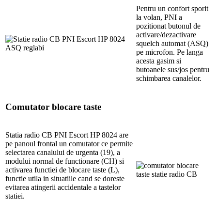
Pentru un confort sporit
la volan, PNI a
pozitionat butonul de
activare/dezactivare
squelch automat (ASQ)
pe microfon. Pe langa
acesta gasim si
butoanele sus/jos pentru
schimbarea canalelor.
Comutator blocare taste
Statia radio CB PNI Escort HP 8024 are
pe panoul frontal un comutator ce permite
selectarea canalului de urgenta (19), a
modului normal de functionare (CH) si
activarea functiei de blocare taste (L),
functie utila in situatiile cand se doreste
evitarea atingerii accidentale a tastelor
statiei.