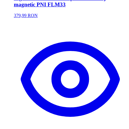
magnetic PNI FLM33
379,99 RON