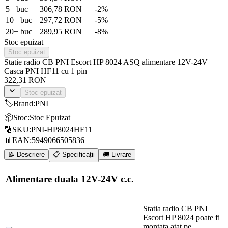
5
+ buc
306,78 RON
-
2
%
10
+ buc
297,72 RON
-
5
%
20
+ buc
289,95 RON
-
8
%
Stoc epuizat
Stoc epuizat
Statie radio CB PNI Escort HP 8024 ASQ alimentare 12V-24V +
Casca PNI HF11 cu 1 pin
—
322,31 RON
Stoc epuizat
🏷️
Brand
:
PNI
📦
Stoc
:
Stoc Epuizat
🔢
SKU
:
PNI-HP8024HF11
📊
EAN
:
5949066505836
📝 Descriere
📋 Specificații
🚚 Livrare
Alimentare duala 12V-24V c.c.
Statia radio CB PNI
Escort HP 8024 poate fi
montata atat pe