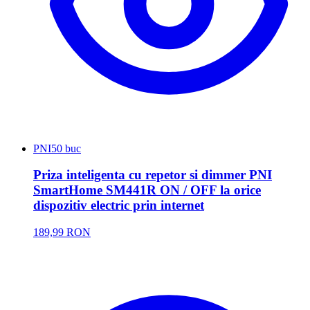
PNI
50 buc
Priza inteligenta cu repetor si dimmer PNI
SmartHome SM441R ON / OFF la orice
dispozitiv electric prin internet
189,99 RON