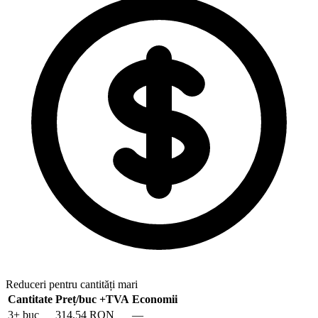
Reduceri pentru cantități mari
Cantitate
Preț/buc
+TVA
Economii
3
+ buc
314,54 RON
—