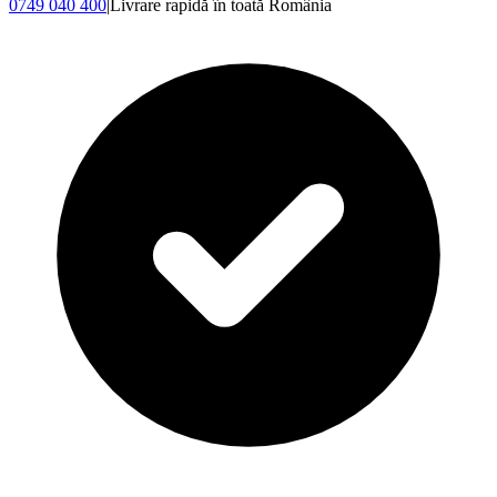
0749 040 400
|
Livrare rapidă în toată România