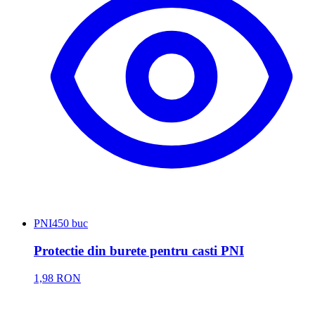
PNI
450 buc
Protectie din burete pentru casti PNI
1,98 RON