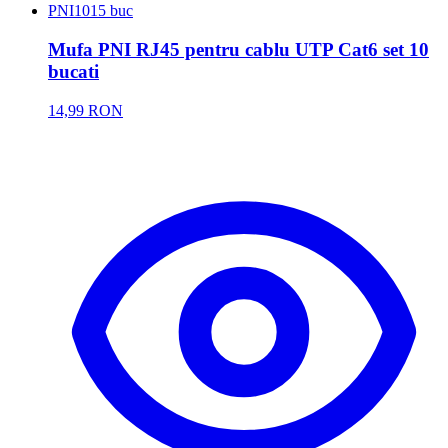
PNI
1015 buc
Mufa PNI RJ45 pentru cablu UTP Cat6 set 10
bucati
14,99 RON