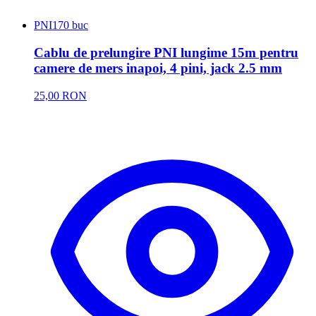
PNI
170 buc
Cablu de prelungire PNI lungime 15m pentru
camere de mers inapoi, 4 pini, jack 2.5 mm
25,00 RON