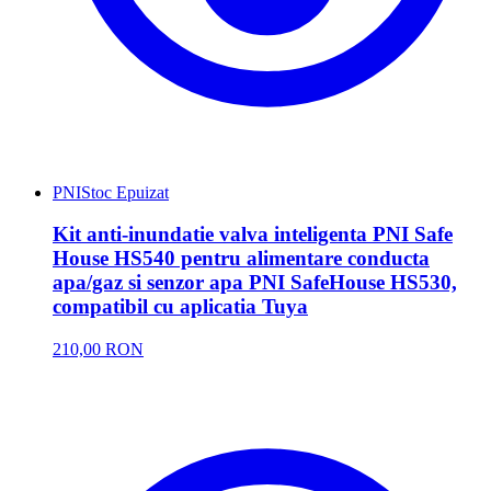
PNI
Stoc Epuizat
Kit anti-inundatie valva inteligenta PNI Safe
House HS540 pentru alimentare conducta
apa/gaz si senzor apa PNI SafeHouse HS530,
compatibil cu aplicatia Tuya
210,00 RON