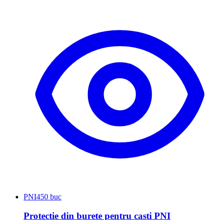
PNI
450 buc
Protectie din burete pentru casti PNI