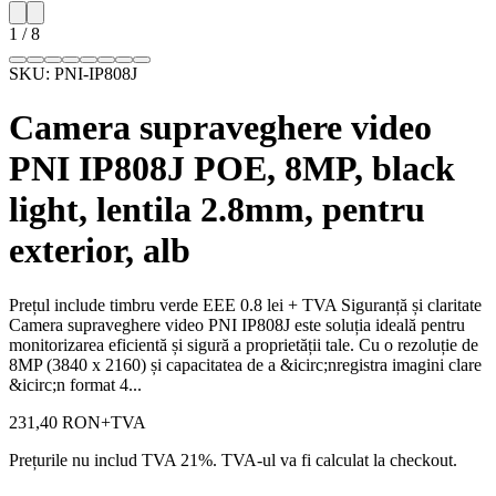
1
/
8
SKU:
PNI-IP808J
Camera supraveghere video
PNI IP808J POE, 8MP, black
light, lentila 2.8mm, pentru
exterior, alb
Prețul include timbru verde EEE 0.8 lei + TVA Siguranță și claritate
Camera supraveghere video PNI IP808J este soluția ideală pentru
monitorizarea eficientă și sigură a proprietății tale. Cu o rezoluție de
8MP (3840 x 2160) și capacitatea de a &icirc;nregistra imagini clare
&icirc;n format 4...
231,40 RON
+TVA
Prețurile nu includ TVA 21%. TVA-ul va fi calculat la checkout.