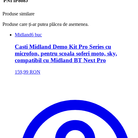
PNI IP808J
Produse similare
Produse care ți-ar putea plăcea de asemenea.
Midland
6 buc
Casti Midland Demo Kit Pro Series cu
microfon, pentru scoala soferi moto, sky,
compatibil cu Midland BT Next Pro
159,99 RON