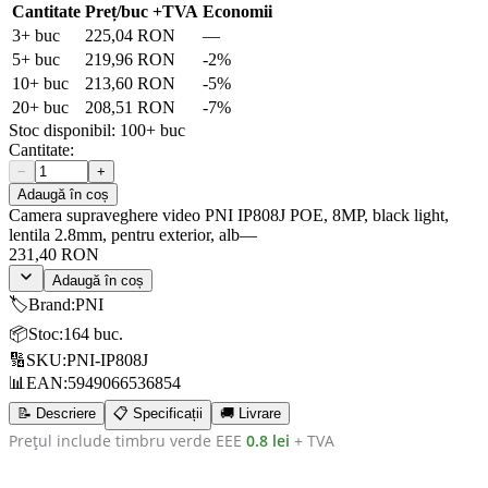
Cantitate
Preț/buc
+TVA
Economii
3
+ buc
225,04 RON
—
5
+ buc
219,96 RON
-
2
%
10
+ buc
213,60 RON
-
5
%
20
+ buc
208,51 RON
-
7
%
Stoc disponibil:
100+
buc
Cantitate:
−
+
Adaugă în coș
Camera supraveghere video PNI IP808J POE, 8MP, black light,
lentila 2.8mm, pentru exterior, alb
—
231,40 RON
Adaugă în coș
🏷️
Brand
:
PNI
📦
Stoc
:
164 buc.
🔢
SKU
:
PNI-IP808J
📊
EAN
:
5949066536854
📝 Descriere
📋 Specificații
🚚 Livrare
Prețul include timbru verde EEE
0.8 lei
+ TVA