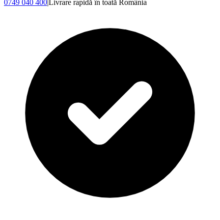
0749 040 400
|
Livrare rapidă în toată România