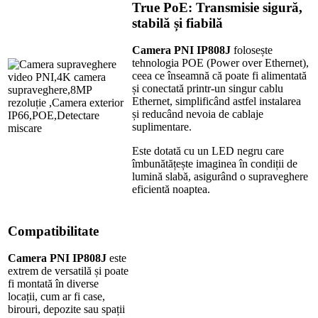
True PoE: Transmisie sigură,
stabilă și fiabilă
Camera PNI IP808J
folosește
tehnologia POE (Power over Ethernet),
ceea ce înseamnă că poate fi alimentată
și conectată printr-un singur cablu
Ethernet, simplificând astfel instalarea
și reducând nevoia de cablaje
suplimentare.
Este dotată cu un LED negru care
îmbunătățește imaginea în condiții de
lumină slabă, asigurând o supraveghere
eficientă noaptea.
Compatibilitate
Camera PNI IP808J
este
extrem de versatilă și poate
fi montată în diverse
locații, cum ar fi case,
birouri, depozite sau spații