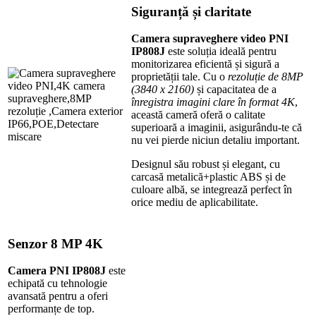
Siguranță și claritate
Camera supraveghere video PNI
IP808J
este soluția ideală pentru
monitorizarea eficientă și sigură a
proprietății tale. Cu o
rezoluție
de 8MP
(3840 x 2160)
și capacitatea de a
înregistra imagini clare în format 4K
,
această cameră oferă o calitate
superioară a imaginii, asigurându-te că
nu vei pierde niciun detaliu important.
Designul său robust și elegant, cu
carcasă metalică+plastic ABS și de
culoare albă, se integrează perfect în
orice mediu de aplicabilitate.
Senzor 8 MP 4K
Camera
PNI IP808J
este
echipată cu tehnologie
avansată pentru a oferi
performanțe de top.