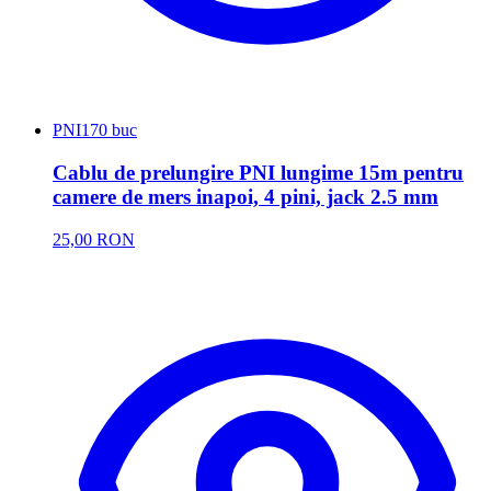
PNI
170 buc
Cablu de prelungire PNI lungime 15m pentru
camere de mers inapoi, 4 pini, jack 2.5 mm
25,00 RON