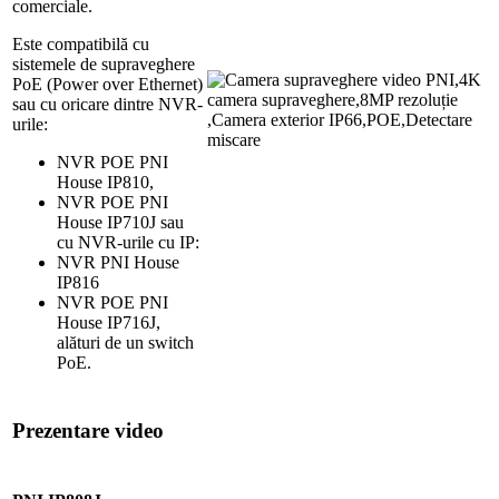
comerciale.
Este compatibilă cu
sistemele de supraveghere
PoE (Power over Ethernet)
sau cu oricare dintre NVR-
urile:
NVR POE PNI
House IP810,
NVR POE PNI
House IP710J sau
cu NVR-urile cu IP:
NVR PNI House
IP816
NVR POE PNI
House IP716J,
alături de un switch
PoE.
Prezentare video