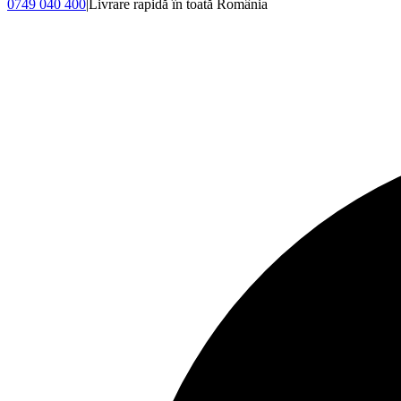
0749 040 400
|
Livrare rapidă în toată România