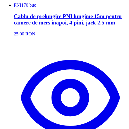
PNI
170 buc
Cablu de prelungire PNI lungime 15m pentru
camere de mers inapoi, 4 pini, jack 2.5 mm
25,00 RON