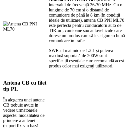
intervalul de frecvență 26-30 MHz. Cu o
lungime de 70 cm și o distanță de
comunicare de până la 8 km (în condiții
ideale de utilizare), antena CB PNI ML70
este perfectă pentru conducătorii auto de
TIR-uri, camioane sau autovehicule care
doresc un produs care să le asigure o bună
comunicare în trafic.
SWR-ul mai mic de 1.2:1 și puterea
maximă suportată de 200W sunt
specificații esențiale care recomandă acest
produs celor mai exigenți utilizatori.
Antena CB cu filet
tip PL
În alegerea unei antene
CB trebuie avute în
vedere următoarele
aspecte: modalitatea de
prindere a antenei
(suport fix sau bază