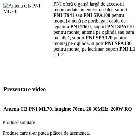
PNI oferă o gamă largă de accesorii
recomandate antenelor cu filet: suport
PNI T941
sau
PNI SPA100
pentru
montaj antenă pe portbagaj, cablu de
legătură
PNI T601
, suport
PNI SPA110
pentru montaj antenă pe oglindă sau bara
metalică, suport
PNI SPA120
pentru
montaj pe oglindă, suport
PNI SPA130
pentru montaj pe lacrimar, suport
PNI L1
și
L2
.
Prezentare video
Antena CB PNI ML70, lungime 70cm, 26 30MHz, 200W RO
Produse similare
Produse care ți-ar putea plăcea de asemenea.