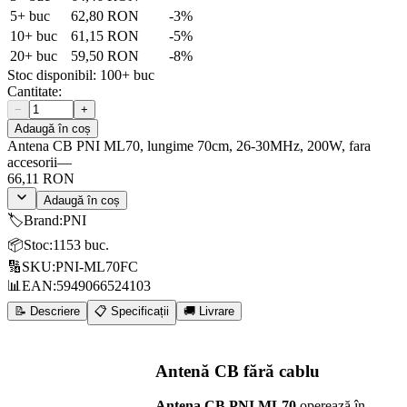
5
+ buc
62,80 RON
-
3
%
10
+ buc
61,15 RON
-
5
%
20
+ buc
59,50 RON
-
8
%
Stoc disponibil:
100+
buc
Cantitate:
−
+
Adaugă în coș
Antena CB PNI ML70, lungime 70cm, 26-30MHz, 200W, fara
accesorii
—
66,11 RON
Adaugă în coș
🏷️
Brand
:
PNI
📦
Stoc
:
1153 buc.
🔢
SKU
:
PNI-ML70FC
📊
EAN
:
5949066524103
📝 Descriere
📋 Specificații
🚚 Livrare
Antenă CB fără cablu
Antena CB PNI ML70
operează în