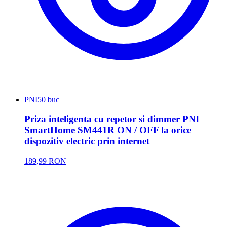
PNI
50 buc
Priza inteligenta cu repetor si dimmer PNI
SmartHome SM441R ON / OFF la orice
dispozitiv electric prin internet
189,99 RON