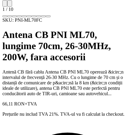
1
/
10
SKU:
PNI-ML70FC
Antena CB PNI ML70,
lungime 70cm, 26-30MHz,
200W, fara accesorii
Antenă CB fără cablu Antena CB PNI ML70 operează &icirc;n
intervalul de frecvență 26-30 MHz. Cu o lungime de 70 cm și o
distanță de comunicare de p&acirc;nă la 8 km (&icirc;n condiții
ideale de utilizare), antena CB PNI ML70 este perfectă pentru
conducătorii auto de TIR-uri, camioane sau autovehicul...
66,11 RON
+TVA
Prețurile nu includ TVA 21%. TVA-ul va fi calculat la checkout.