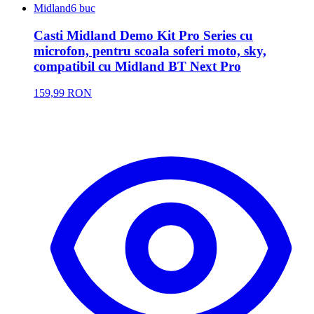
Midland
6 buc
Casti Midland Demo Kit Pro Series cu
microfon, pentru scoala soferi moto, sky,
compatibil cu Midland BT Next Pro
159,99 RON