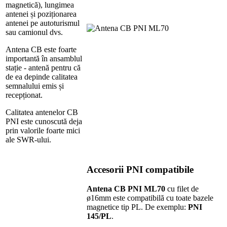
magnetică), lungimea
antenei și poziționarea
antenei pe autoturismul
sau camionul dvs.
Antena CB este foarte
importantă în ansamblul
stație - antenă pentru că
de ea depinde calitatea
semnalului emis și
recepționat.
Calitatea antenelor CB
PNI este cunoscută deja
prin valorile foarte mici
ale SWR-ului.
Accesorii PNI compatibile
Antena CB PNI ML70
cu filet de
ø16mm este compatibilă cu toate bazele
magnetice tip PL. De exemplu:
PNI
145/PL
.