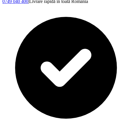
0749 040 400
|
Livrare rapidă în toată România