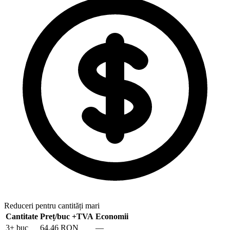
Reduceri pentru cantități mari
Cantitate
Preț/buc
+TVA
Economii
3
+ buc
64,46 RON
—