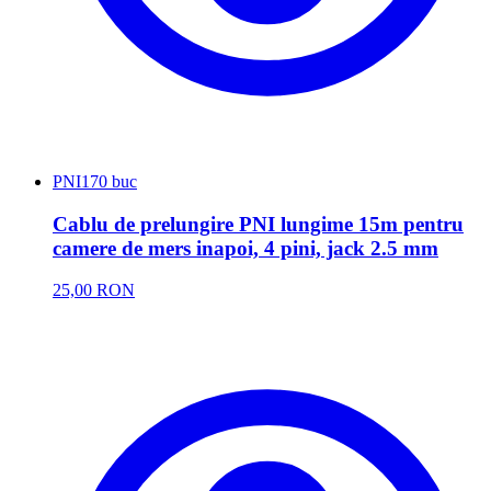
PNI
170 buc
Cablu de prelungire PNI lungime 15m pentru
camere de mers inapoi, 4 pini, jack 2.5 mm
25,00 RON