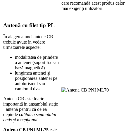
care recomandă acest produs celor
mai exigenți utilizatori.
Antenă cu filet tip PL
În alegerea unei antene CB
trebuie avute în vedere
următoarele aspecte:
modalitatea de prindere
a antenei (suport fix sau
bază magnetică)
lungimea antenei și
poziționarea antenei pe
autoturismul sau
camionul dvs.
Antena CB este foarte
importantă în ansamblul stație
- antenă pentru că de ea
depinde
calitatea semnalului
emis și recepționat.
Antena CB PNI ML75
este