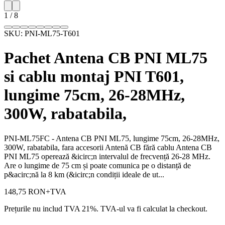
1
/
8
SKU:
PNI-ML75-T601
Pachet Antena CB PNI ML75
si cablu montaj PNI T601,
lungime 75cm, 26-28MHz,
300W, rabatabila,
PNI-ML75FC - Antena CB PNI ML75, lungime 75cm, 26-28MHz,
300W, rabatabila, fara accesorii Antenă CB fără cablu Antena CB
PNI ML75 operează &icirc;n intervalul de frecvență 26-28 MHz.
Are o lungime de 75 cm și poate comunica pe o distanță de
p&acirc;nă la 8 km (&icirc;n condiții ideale de ut...
148,75 RON
+TVA
Prețurile nu includ TVA 21%. TVA-ul va fi calculat la checkout.