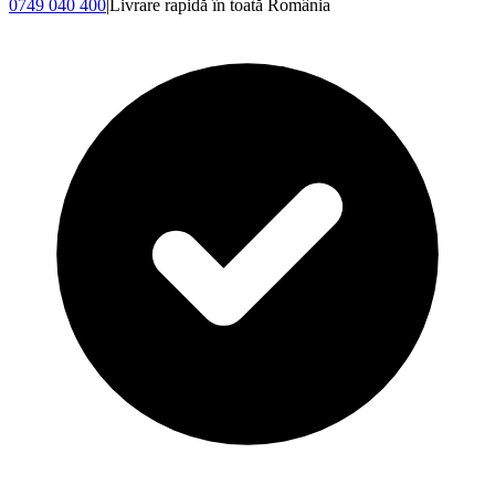
0749 040 400
|
Livrare rapidă în toată România