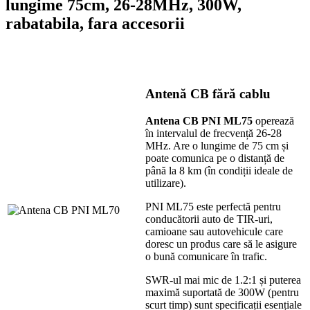
lungime 75cm, 26-28MHz, 300W,
rabatabila, fara accesorii
Antenă CB fără cablu
Antena CB PNI ML75
operează
în intervalul de frecvență 26-28
MHz. Are o lungime de 75 cm și
poate comunica pe o distanță de
până la 8 km (în condiții ideale de
utilizare).
PNI ML75 este perfectă pentru
conducătorii auto de TIR-uri,
camioane sau autovehicule care
doresc un produs care să le asigure
o bună comunicare în trafic.
SWR-ul mai mic de 1.2:1 și puterea
maximă suportată de 300W (pentru
scurt timp) sunt specificații esențiale