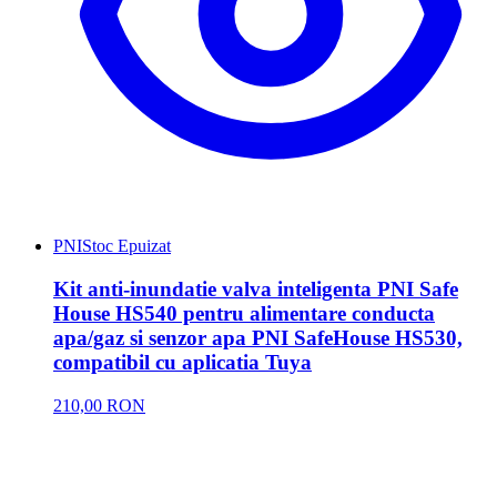
PNI
Stoc Epuizat
Kit anti-inundatie valva inteligenta PNI Safe
House HS540 pentru alimentare conducta
apa/gaz si senzor apa PNI SafeHouse HS530,
compatibil cu aplicatia Tuya
210,00 RON