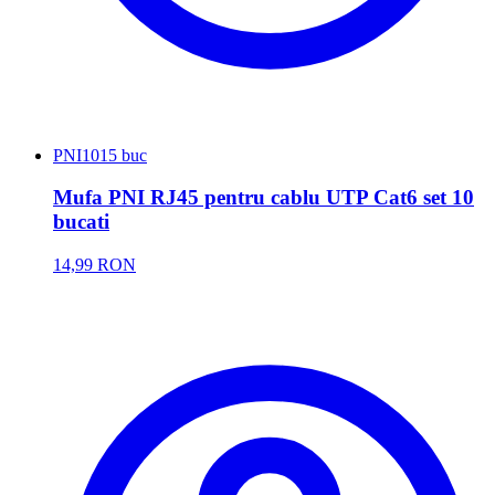
PNI
1015 buc
Mufa PNI RJ45 pentru cablu UTP Cat6 set 10
bucati
14,99 RON