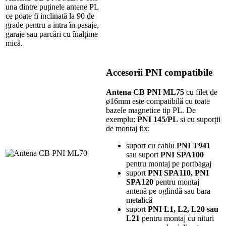
una dintre puținele antene PL
ce poate fi inclinată la 90 de
grade pentru a intra în pasaje,
garaje sau parcări cu înalțime
mică.
Accesorii PNI compatibile
Antena CB PNI ML75
cu filet de
ø16mm este compatibilă cu toate
bazele magnetice tip PL. De
exemplu:
PNI 145/PL
si cu suporții
de montaj fix:
suport cu cablu
PNI T941
sau suport
PNI SPA100
pentru montaj pe portbagaj
suport
PNI SPA110,
PNI
SPA120
pentru montaj
antenă pe oglindă sau bara
metalică
suport
PNI L1,
L2, L20 sau
L21
pentru montaj cu nituri