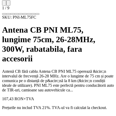
1
/
9
SKU:
PNI-ML75FC
Antena CB PNI ML75,
lungime 75cm, 26-28MHz,
300W, rabatabila, fara
accesorii
Antenă CB fără cablu Antena CB PNI ML75 operează &icirc;n
intervalul de frecvență 26-28 MHz. Are o lungime de 75 cm și poate
comunica pe o distanță de p&acirc;nă la 8 km (&icirc;n condiții
ideale de utilizare). PNI ML75 este perfectă pentru conducătorii auto
de TIR-uri, camioane sau autovehicule ca...
107,43 RON
+TVA
Prețurile nu includ TVA 21%. TVA-ul va fi calculat la checkout.