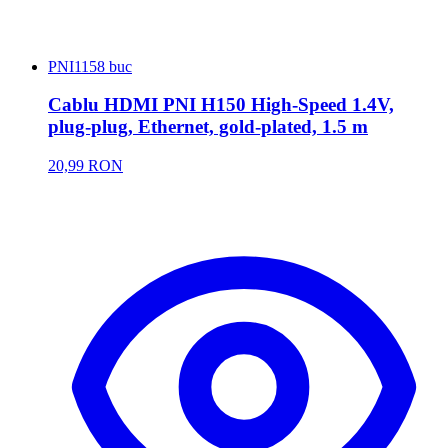
PNI
1158 buc
Cablu HDMI PNI H150 High-Speed 1.4V,
plug-plug, Ethernet, gold-plated, 1.5 m
20,99 RON