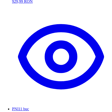
929,99 RON
PNI
11 buc