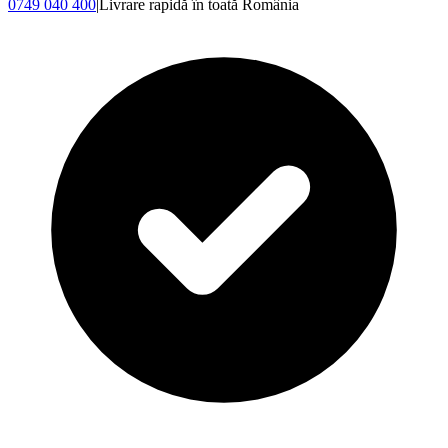
0749 040 400
|
Livrare rapidă în toată România