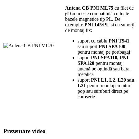
Antena CB PNI ML75
cu filet de
ø16mm este compatibilă cu toate
bazele magnetice tip PL. De
exemplu:
PNI 145/PL
si cu suporții
de montaj fix:
suport cu cablu
PNI T941
sau suport
PNI SPA100
pentru montaj pe portbagaj
suport
PNI SPA110,
PNI
SPA120
pentru montaj
antenă pe oglindă sau bara
metalică
suport
PNI L1,
L2, L20 sau
L21
pentru montaj cu nituri
pop sau suruburi direct pe
caroserie
Prezentare video