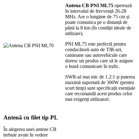
Antena CB PNI ML75
operează
în intervalul de frecvență 26-28
MHz. Are o lungime de 75 cm și
poate comunica pe o distanță de
până la 8 km (în condiții ideale de
utilizare).
PNI ML75 este perfectă pentru
conducătorii auto de TIR-uri,
camioane sau autovehicule care
doresc un produs care să le asigure
o bună comunicare în trafic.
SWR-ul mai mic de 1.2:1 și puterea
maximă suportată de 300W (pentru
scurt timp) sunt specificații esențiale
care recomandă acest produs celor
mai exigenți utilizatori.
Antenă cu filet tip PL
În alegerea unei antene CB
trebuie avute în vedere