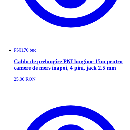
PNI
170 buc
Cablu de prelungire PNI lungime 15m pentru
camere de mers inapoi, 4 pini, jack 2.5 mm
25,00 RON