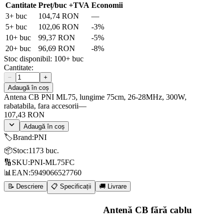
Cantitate
Preț/buc
+TVA
Economii
3
+ buc
104,74 RON
—
5
+ buc
102,06 RON
-
3
%
10
+ buc
99,37 RON
-
5
%
20
+ buc
96,69 RON
-
8
%
Stoc disponibil:
100+
buc
Cantitate:
−
+
Adaugă în coș
Antena CB PNI ML75, lungime 75cm, 26-28MHz, 300W,
rabatabila, fara accesorii
—
107,43 RON
Adaugă în coș
🏷️
Brand
:
PNI
📦
Stoc
:
1173 buc.
🔢
SKU
:
PNI-ML75FC
📊
EAN
:
5949066527760
📝 Descriere
📋 Specificații
🚚 Livrare
Antenă CB fără cablu