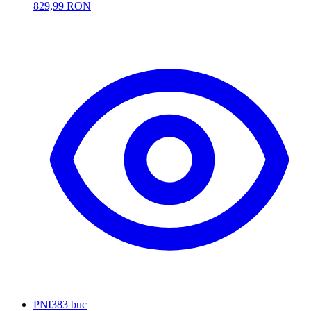
829,99 RON
PNI
383 buc