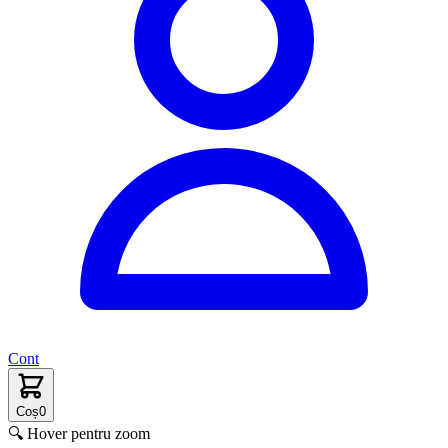
Cont
Coș
0
🔍 Hover pentru zoom