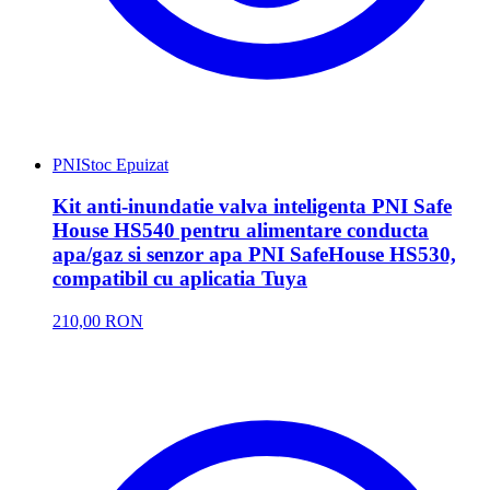
PNI
Stoc Epuizat
Kit anti-inundatie valva inteligenta PNI Safe
House HS540 pentru alimentare conducta
apa/gaz si senzor apa PNI SafeHouse HS530,
compatibil cu aplicatia Tuya
210,00 RON