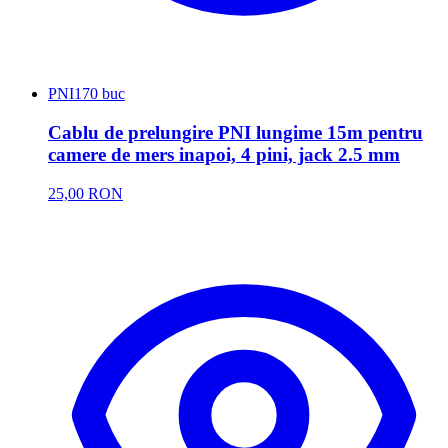
PNI
170 buc
Cablu de prelungire PNI lungime 15m pentru
camere de mers inapoi, 4 pini, jack 2.5 mm
25,00 RON