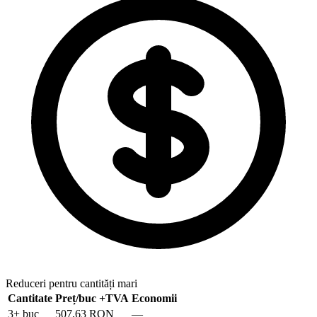
Reduceri pentru cantități mari
Cantitate
Preț/buc
+TVA
Economii
3
+ buc
507,63 RON
—