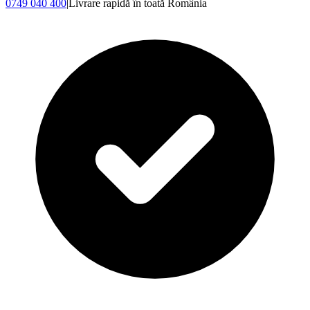
0749 040 400
|
Livrare rapidă în toată România