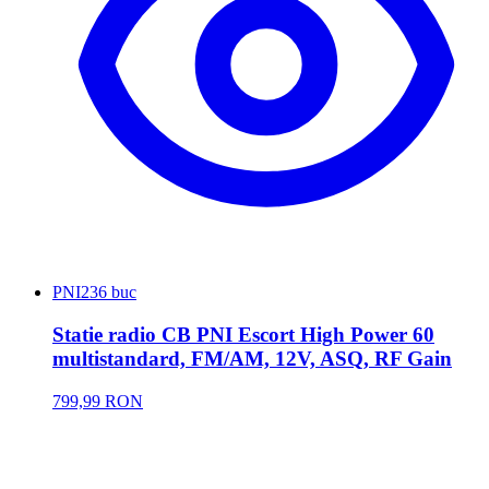
PNI
236 buc
Statie radio CB PNI Escort High Power 60
multistandard, FM/AM, 12V, ASQ, RF Gain
799,99 RON