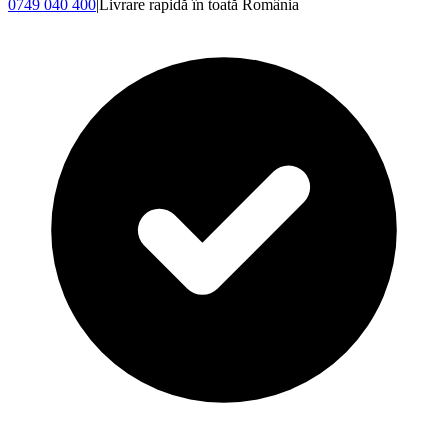
0749 040 400
|
Livrare rapidă în toată România