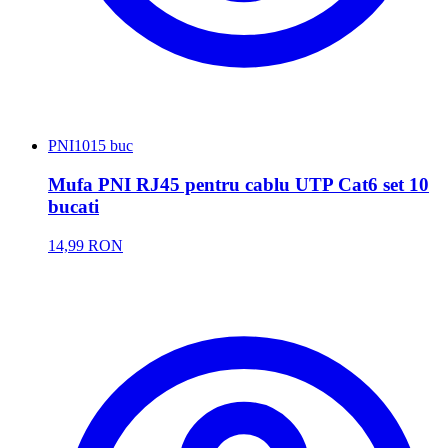
PNI
1015 buc
Mufa PNI RJ45 pentru cablu UTP Cat6 set 10
bucati
14,99 RON