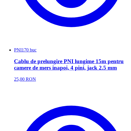
PNI
170 buc
Cablu de prelungire PNI lungime 15m pentru
camere de mers inapoi, 4 pini, jack 2.5 mm
25,00 RON