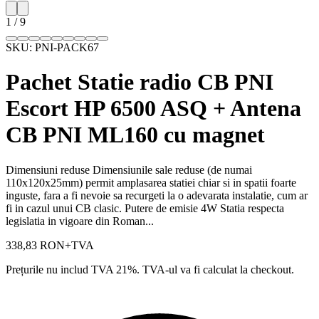
1
/
9
SKU:
PNI-PACK67
Pachet Statie radio CB PNI
Escort HP 6500 ASQ + Antena
CB PNI ML160 cu magnet
Dimensiuni reduse Dimensiunile sale reduse (de numai
110x120x25mm) permit amplasarea statiei chiar si in spatii foarte
inguste, fara a fi nevoie sa recurgeti la o adevarata instalatie, cum ar
fi in cazul unui CB clasic. Putere de emisie 4W Statia respecta
legislatia in vigoare din Roman...
338,83 RON
+TVA
Prețurile nu includ TVA 21%. TVA-ul va fi calculat la checkout.