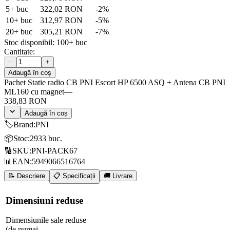
5
+ buc
322,02 RON
-
2
%
10
+ buc
312,97 RON
-
5
%
20
+ buc
305,21 RON
-
7
%
Stoc disponibil:
100+
buc
Cantitate:
−
+
Adaugă în coș
Pachet Statie radio CB PNI Escort HP 6500 ASQ + Antena CB PNI
ML160 cu magnet
—
338,83 RON
Adaugă în coș
🏷️
Brand
:
PNI
📦
Stoc
:
2933 buc.
🔢
SKU
:
PNI-PACK67
📊
EAN
:
5949066516764
📝 Descriere
📋 Specificații
🚚 Livrare
Dimensiuni reduse
Dimensiunile sale reduse
(de numai