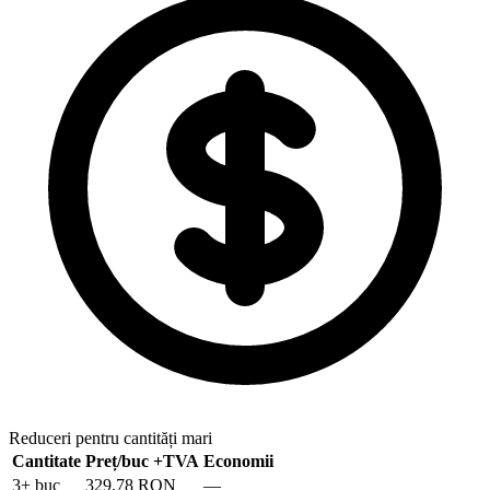
Reduceri pentru cantități mari
Cantitate
Preț/buc
+TVA
Economii
3
+ buc
329,78 RON
—