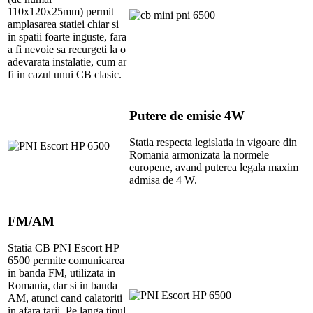
110x120x25mm) permit
amplasarea statiei chiar si
in spatii foarte inguste, fara
a fi nevoie sa recurgeti la o
adevarata instalatie, cum ar
fi in cazul unui CB clasic.
Putere de emisie 4W
Statia respecta legislatia in vigoare din
Romania armonizata la normele
europene, avand puterea legala maxim
admisa de 4 W.
FM/AM
Statia CB PNI Escort HP
6500 permite comunicarea
in banda FM, utilizata in
Romania, dar si in banda
AM, atunci cand calatoriti
in afara tarii. Pe langa tipul