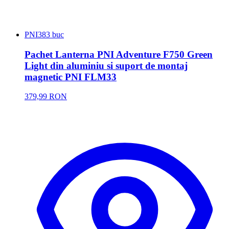
PNI
383 buc
Pachet Lanterna PNI Adventure F750 Green
Light din aluminiu si suport de montaj
magnetic PNI FLM33
379,99 RON