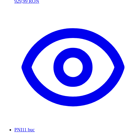
929,99 RON
PNI
11 buc