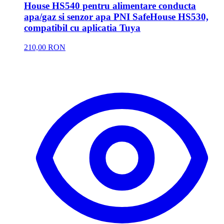
House HS540 pentru alimentare conducta
apa/gaz si senzor apa PNI SafeHouse HS530,
compatibil cu aplicatia Tuya
210,00 RON