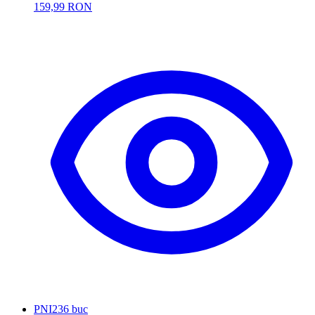
159,99 RON
PNI
236 buc