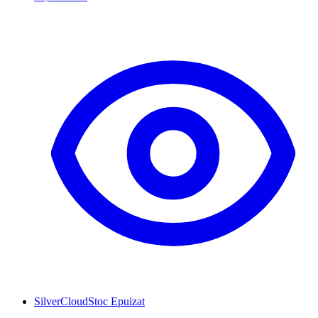
SilverCloud
Stoc Epuizat