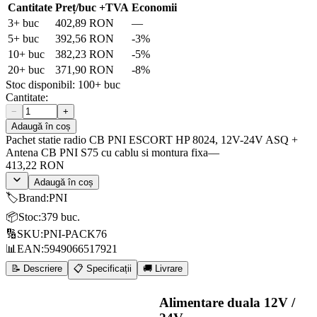
Cantitate
Preț/buc
+TVA
Economii
3
+ buc
402,89 RON
—
5
+ buc
392,56 RON
-
3
%
10
+ buc
382,23 RON
-
5
%
20
+ buc
371,90 RON
-
8
%
Stoc disponibil:
100+
buc
Cantitate:
−
+
Adaugă în coș
Pachet statie radio CB PNI ESCORT HP 8024, 12V-24V ASQ +
Antena CB PNI S75 cu cablu si montura fixa
—
413,22 RON
Adaugă în coș
🏷️
Brand
:
PNI
📦
Stoc
:
379 buc.
🔢
SKU
:
PNI-PACK76
📊
EAN
:
5949066517921
📝 Descriere
📋 Specificații
🚚 Livrare
Alimentare duala 12V /