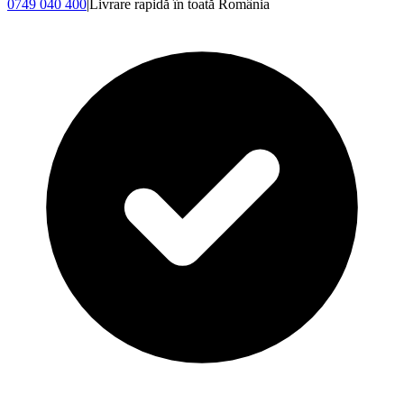
0749 040 400
|
Livrare rapidă în toată România