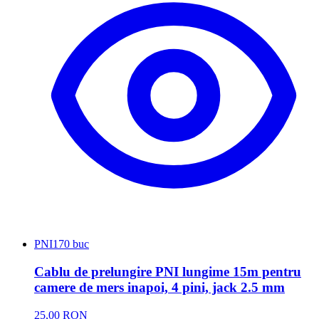
PNI
170 buc
Cablu de prelungire PNI lungime 15m pentru
camere de mers inapoi, 4 pini, jack 2.5 mm
25,00 RON