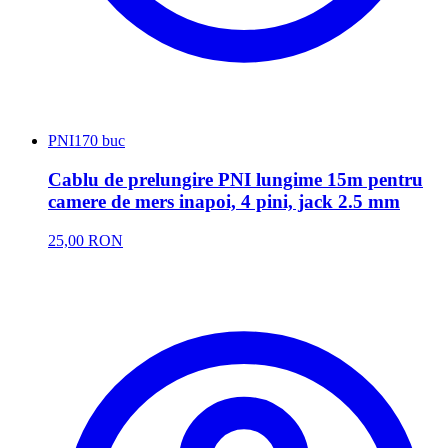
PNI
170 buc
Cablu de prelungire PNI lungime 15m pentru
camere de mers inapoi, 4 pini, jack 2.5 mm
25,00 RON