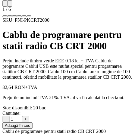
1
/
6
SKU:
PNI-PKCRT2000
Cablu de programare pentru
statii radio CB CRT 2000
Prețul include timbru verde EEE 0.18 lei + TVA Cablu de
programare Cablul USB este mufat special pentru programarea
statiilor CB CRT 2000. Cablu 100 cm Cablul are o lungime de 100
centimetri, oferind mobilitate la programarea statiilor CB CRT 2000.
82,64 RON
+TVA
Prețurile nu includ TVA 21%. TVA-ul va fi calculat la checkout.
Stoc disponibil:
20
buc
Cantitate:
−
+
Adaugă în coș
Cablu de programare pentru statii radio CB CRT 2000
—