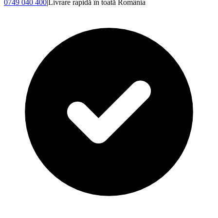
0749 040 400
|
Livrare rapidă în toată România