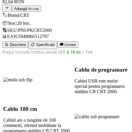
82,64 RON
Adaugă în coș
🏷️
Brand
:
CRT
📦
Stoc
:
20 buc.
🔢
SKU
:
PNI-PKCRT2000
📊
EAN
:
5949066512797
📝 Descriere
📋 Specificații
🚚 Livrare
Prețul include timbru verde EEE
0.18 lei
+ TVA
Cablu de programare
Cablul USB este mufat
special pentru programarea
statiilor CB
CRT 2000
.
Cablu 100 cm
Cablul are o lungime de 100
centimetri, oferind mobilitate la
programarea statiilor CB
CRT 2000
.