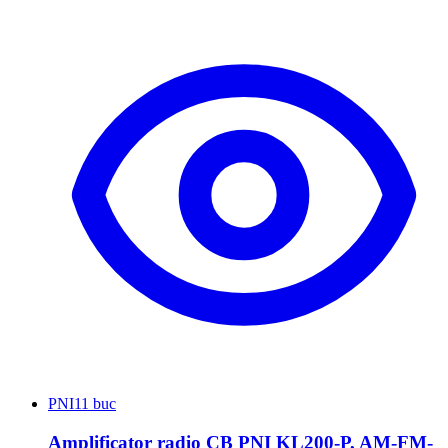
PNI
11 buc
Amplificator radio CB PNI KL200-P, AM-FM-