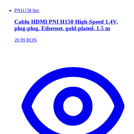
PNI
1158 buc
Cablu HDMI PNI H150 High-Speed 1.4V,
plug-plug, Ethernet, gold-plated, 1.5 m
20,99 RON