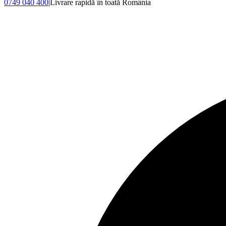
0749 040 400
|
Livrare rapidă în toată România