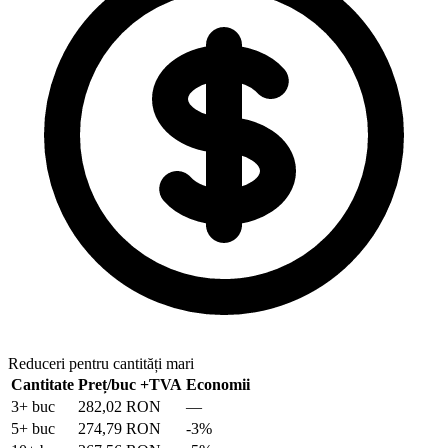
Reduceri pentru cantități mari
Cantitate
Preț/buc
+TVA
Economii
3
+ buc
282,02 RON
—
5
+ buc
274,79 RON
-
3
%