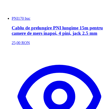
PNI
170 buc
Cablu de prelungire PNI lungime 15m pentru
camere de mers inapoi, 4 pini, jack 2.5 mm
25,00 RON