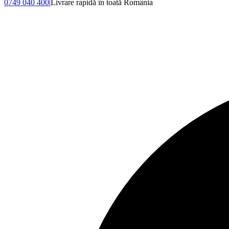
0749 040 400
|
Livrare rapidă în toată România