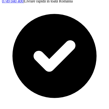
0749 040 400
|
Livrare rapidă în toată România