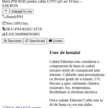
Mufa PNI RJ45 pentru cablu UTP Cat5 set 10 buc
—
9,08 RON
Adaugă în coș
🏷️
Brand
:
PNI
📦
Stoc
:
1093 buc.
🔢
SKU
:
PNI-RJ45CAT5X
📊
EAN
:
5949066503801
📝 Descriere
📋 Specificații
🚚 Livrare
Usor de instalat
Cablul Ethernet este considerat o
componenta de baza in cadrul
oricarei retele de comunicatii prin
internet.
Cablurile sunt personalizate
cu diverse grade de ecranare, UV,
blocare a apei, substante chimice,
rozatoare, foc, temperatura,
flexibilitate si eficienta electrica.
Orice solutie Ethernet Cable este la
fel de buna ca cea mai slaba