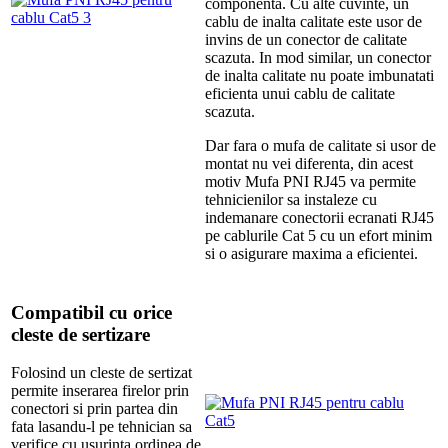
componenta.
Cu alte cuvinte, un
cablu de inalta calitate este usor de
invins de un conector de calitate
scazuta.
I
n mod similar, un conector
de inalta calitate nu poate imbunatati
eficienta unui cablu de calitate
scazuta
.
Dar fara o mufa de calitate si usor de
montat nu vei diferenta, din acest
motiv Mufa PNI RJ45 va permite
tehnicienilor sa instaleze cu
indemanare conectorii ecranati RJ45
pe cablurile Cat 5 cu un efort minim
si o asigurare maxima a eficientei.
Compatibil cu orice
cleste de sertizare
Folosind un cleste de sertizat
permite inserarea firelor prin
conectori si prin partea din
fata lasandu-l pe tehnician sa
verifice cu usurinta ordinea de