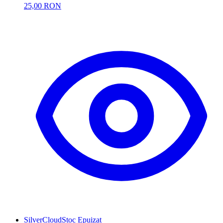
25,00 RON
SilverCloud
Stoc Epuizat