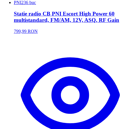
PNI
236 buc
Statie radio CB PNI Escort High Power 60
multistandard, FM/AM, 12V, ASQ, RF Gain
799,99 RON