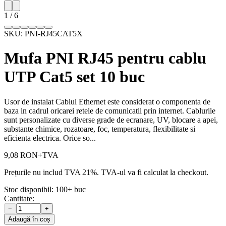
1
/
6
SKU:
PNI-RJ45CAT5X
Mufa PNI RJ45 pentru cablu
UTP Cat5 set 10 buc
Usor de instalat Cablul Ethernet este considerat o componenta de
baza in cadrul oricarei retele de comunicatii prin internet. Cablurile
sunt personalizate cu diverse grade de ecranare, UV, blocare a apei,
substante chimice, rozatoare, foc, temperatura, flexibilitate si
eficienta electrica. Orice so...
9,08 RON
+TVA
Prețurile nu includ TVA 21%. TVA-ul va fi calculat la checkout.
Stoc disponibil:
100+
buc
Cantitate:
−
+
Adaugă în coș