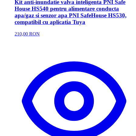
Kit anti-inundatie valva inteligenta PNI Safe
House HS540 pentru alimentare conducta
apa/gaz si senzor apa PNI SafeHouse HS530,
compatibil cu aplicatia Tuya
210,00 RON