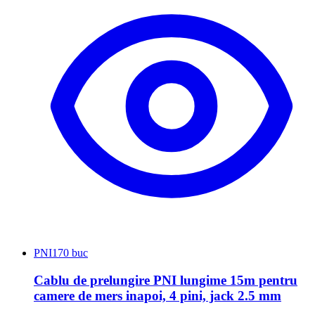
PNI
170 buc
Cablu de prelungire PNI lungime 15m pentru
camere de mers inapoi, 4 pini, jack 2.5 mm