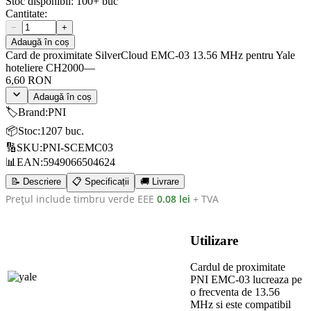
Stoc disponibil:
100+
buc
Cantitate:
−
+
Adaugă în coș
Card de proximitate SilverCloud EMC-03 13.56 MHz pentru Yale
hoteliere CH2000
—
6,60 RON
Adaugă în coș
🏷️
Brand
:
PNI
📦
Stoc
:
1207 buc.
🔢
SKU
:
PNI-SCEMC03
📊
EAN
:
5949066504624
📝 Descriere
📋 Specificații
🚚 Livrare
Prețul include timbru verde EEE
0.08 lei
+ TVA
Utilizare
Cardul de proximitate
PNI EMC-03 lucreaza pe
o frecventa de 13.56
MHz si este compatibil