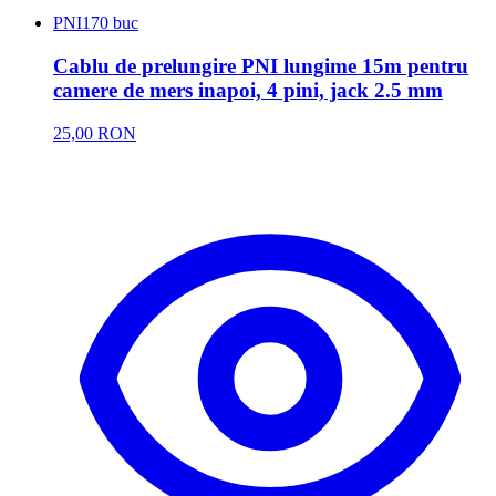
PNI
170 buc
Cablu de prelungire PNI lungime 15m pentru
camere de mers inapoi, 4 pini, jack 2.5 mm
25,00 RON