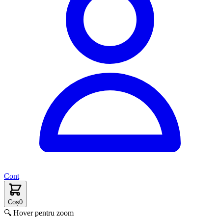
Cont
Coș
0
🔍 Hover pentru zoom