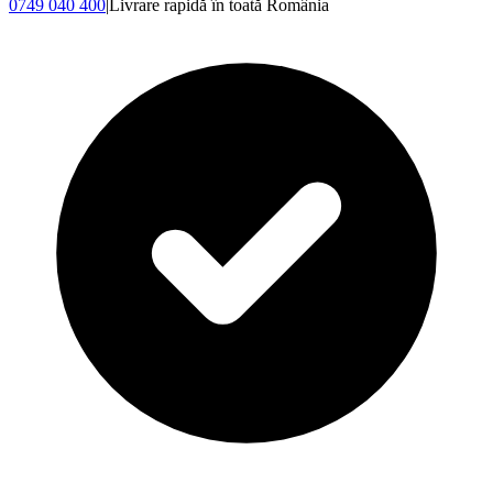
0749 040 400
|
Livrare rapidă în toată România