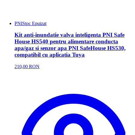
PNI
Stoc Epuizat
Kit anti-inundatie valva inteligenta PNI Safe
House HS540 pentru alimentare conducta
apa/gaz si senzor apa PNI SafeHouse HS530,
compatibil cu aplicatia Tuya
210,00 RON