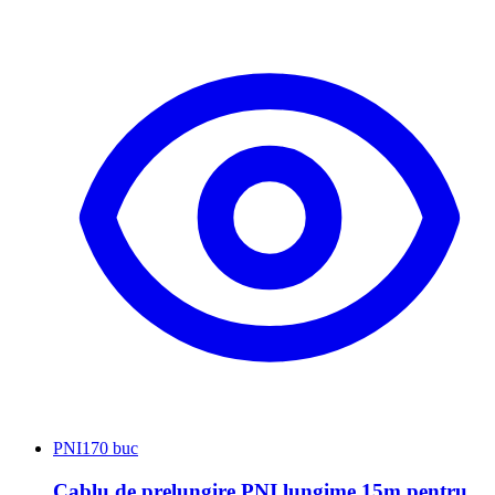
PNI
170 buc
Cablu de prelungire PNI lungime 15m pentru