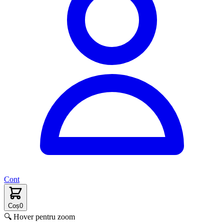
Cont
Coș
0
🔍 Hover pentru zoom