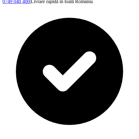
0749 040 400
|
Livrare rapidă în toată România