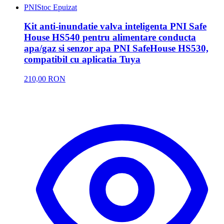
PNI
Stoc Epuizat
Kit anti-inundatie valva inteligenta PNI Safe
House HS540 pentru alimentare conducta
apa/gaz si senzor apa PNI SafeHouse HS530,
compatibil cu aplicatia Tuya
210,00 RON