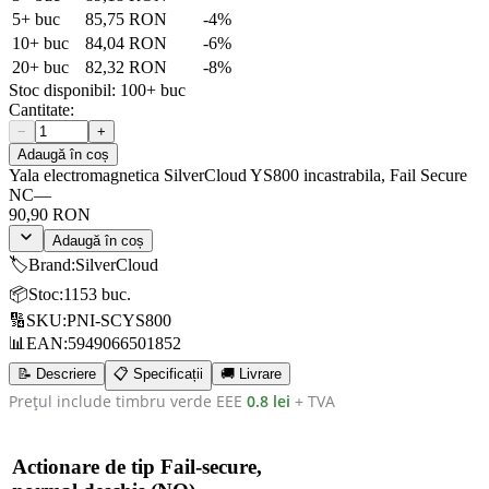
5
+ buc
85,75 RON
-
4
%
10
+ buc
84,04 RON
-
6
%
20
+ buc
82,32 RON
-
8
%
Stoc disponibil:
100+
buc
Cantitate:
−
+
Adaugă în coș
Yala electromagnetica SilverCloud YS800 incastrabila, Fail Secure
NC
—
90,90 RON
Adaugă în coș
🏷️
Brand
:
SilverCloud
📦
Stoc
:
1153 buc.
🔢
SKU
:
PNI-SCYS800
📊
EAN
:
5949066501852
📝 Descriere
📋 Specificații
🚚 Livrare
Prețul include timbru verde EEE
0.8 lei
+ TVA
Actionare de tip Fail-secure,