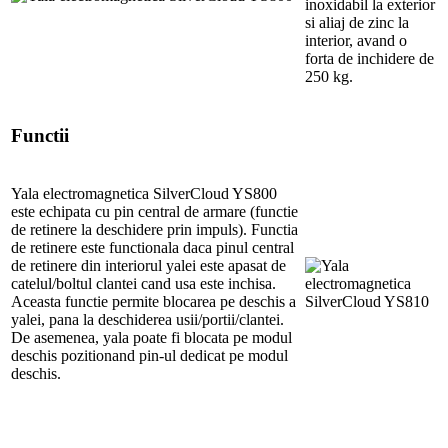
inoxidabil la exterior
si aliaj de zinc la
interior, avand o
forta de inchidere de
250 kg.
Functii
Yala electromagnetica SilverCloud YS800
este echipata cu pin central de armare (functie
de retinere la deschidere prin impuls). Functia
de retinere este functionala daca pinul central
de retinere din interiorul yalei este apasat de
catelul/boltul clantei cand usa este inchisa.
Aceasta functie permite blocarea pe deschis a
yalei, pana la deschiderea usii/portii/clantei.
De asemenea, yala poate fi blocata pe modul
deschis pozitionand pin-ul dedicat pe modul
deschis.