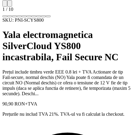
1
/
10
SKU:
PNI-SCYS800
Yala electromagnetica
SilverCloud YS800
incastrabila, Fail Secure NC
Prețul include timbru verde EEE 0.8 lei + TVA Actionare de tip
Fail-secure, normal deschis (NO) Yala poate fi comandata de un
circuit NO (Normal deschis) ce ofera o tensiune de 12 V fie de tip
impuls (daca se aplica functia de retinere), fie temporizata (maxim 5
secunde). Deschi...
90,90 RON
+TVA
Prețurile nu includ TVA 21%. TVA-ul va fi calculat la checkout.