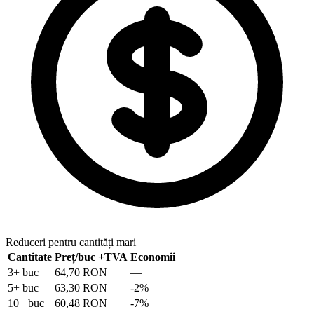
Reduceri pentru cantități mari
Cantitate
Preț/buc
+TVA
Economii
3
+ buc
64,70 RON
—
5
+ buc
63,30 RON
-
2
%
10
+ buc
60,48 RON
-
7
%