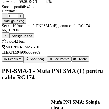
20
+ buc
59,08 RON
-
9
%
Stoc disponibil:
42
buc
Cantitate:
−
+
Adaugă în coș
Set cu 10 bucati mufa PNI SMA (F) pentru cablu RG174
—
66,11 RON
Adaugă în coș
📦
Stoc
:
42 buc.
🔢
SKU
:
PNI-SMA-1-10
📊
EAN
:
5949066539909
📝 Descriere
📋 Specificații
📄 Documente
🚚 Livrare
PNI-SMA-1 - Mufa PNI SMA (F) pentru
cablu RG174
Mufa PNI SMA: Soluția
ideală