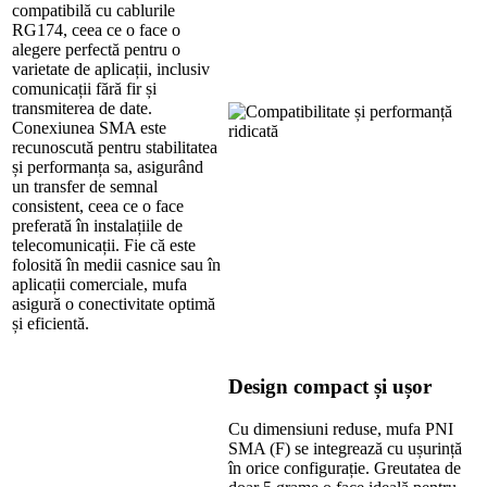
compatibilă cu cablurile
RG174, ceea ce o face o
alegere perfectă pentru o
varietate de aplicații, inclusiv
comunicații fără fir și
transmiterea de date.
Conexiunea SMA este
recunoscută pentru stabilitatea
și performanța sa, asigurând
un transfer de semnal
consistent, ceea ce o face
preferată în instalațiile de
telecomunicații. Fie că este
folosită în medii casnice sau în
aplicații comerciale, mufa
asigură o conectivitate optimă
și eficientă.
Design compact și ușor
Cu dimensiuni reduse, mufa PNI
SMA (F) se integrează cu ușurință
în orice configurație. Greutatea de