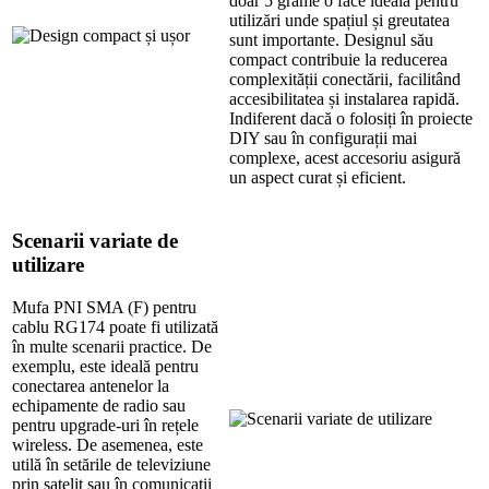
doar 5 grame o face ideală pentru
utilizări unde spațiul și greutatea
sunt importante. Designul său
compact contribuie la reducerea
complexității conectării, facilitând
accesibilitatea și instalarea rapidă.
Indiferent dacă o folosiți în proiecte
DIY sau în configurații mai
complexe, acest accesoriu asigură
un aspect curat și eficient.
Scenarii variate de
utilizare
Mufa PNI SMA (F) pentru
cablu RG174 poate fi utilizată
în multe scenarii practice. De
exemplu, este ideală pentru
conectarea antenelor la
echipamente de radio sau
pentru upgrade-uri în rețele
wireless. De asemenea, este
utilă în setările de televiziune
prin satelit sau în comunicații