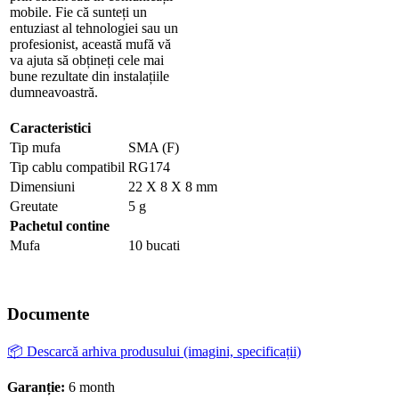
mobile. Fie că sunteți un
entuziast al tehnologiei sau un
profesionist, această mufă vă
va ajuta să obțineți cele mai
bune rezultate din instalațiile
dumneavoastră.
Caracteristici
Tip mufa
SMA (F)
Tip cablu compatibil
RG174
Dimensiuni
22 X 8 X 8 mm
Greutate
5 g
Pachetul contine
Mufa
10 bucati
Documente
📦 Descarcă arhiva produsului (imagini, specificații)
Garanție:
6 month