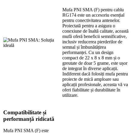
Mufa PNI SMA (F) pentru cablu
RG174 este un accesoriu esențial
pentru conectivitatea antenelor.
Proiectată pentru a asigura o
conexiune de înaltă calitate, această
mufă oferă beneficii semnificative,
inclusiv reducerea pierderilor de
semnal și îmbunătățirea
performanței. Cu un design
compact de 22 x 8 x 8 mm și o
greutate de doar 5 grame, este ușor
de integrat în diverse aplicații.
Indiferent dacă folosiți mufa pentru
proiecte de mică amploare sau
aplicații profesionale, aceasta vă va
oferi fiabilitate și durabilitate în
utilizare.
Compatibilitate și
performanță ridicată
Mufa PNI SMA (F) este