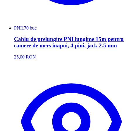
PNI
170 buc
Cablu de prelungire PNI lungime 15m pentru
camere de mers inapoi, 4 pini, jack 2.5 mm
25,00 RON