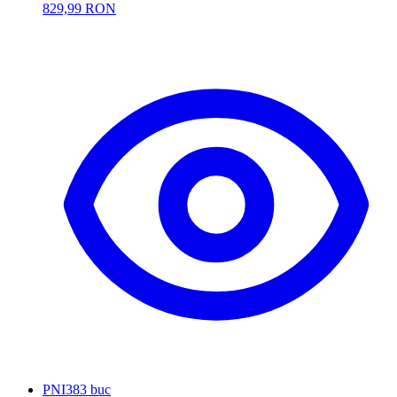
829,99 RON
PNI
383 buc