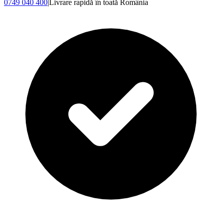
0749 040 400
|
Livrare rapidă în toată România