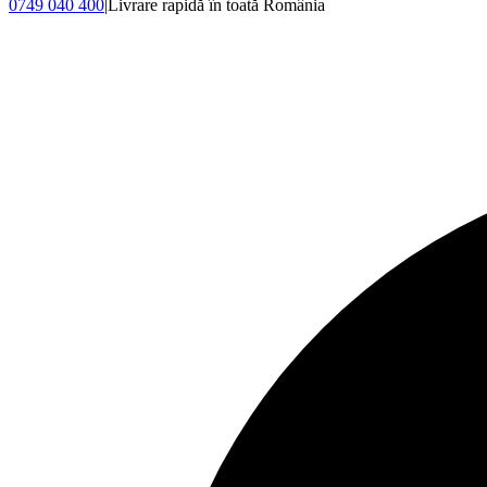
0749 040 400
|
Livrare rapidă în toată România