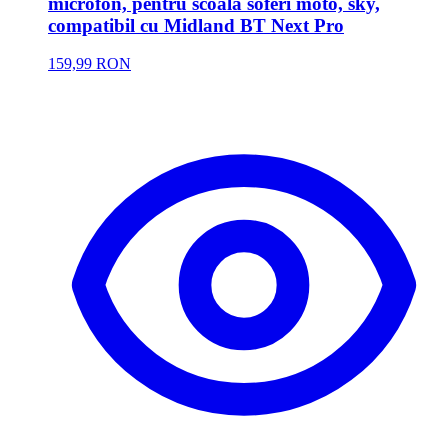
microfon, pentru scoala soferi moto, sky,
compatibil cu Midland BT Next Pro
159,99 RON