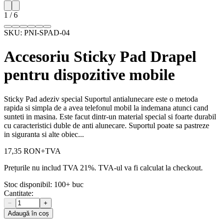
1
/
6
SKU:
PNI-SPAD-04
Accesoriu Sticky Pad Drapel
pentru dispozitive mobile
Sticky Pad adeziv special Suportul antialunecare este o metoda
rapida si simpla de a avea telefonul mobil la indemana atunci cand
sunteti in masina. Este facut dintr-un material special si foarte durabil
cu caracteristici duble de anti alunecare. Suportul poate sa pastreze
in siguranta si alte obiec...
17,35 RON
+TVA
Prețurile nu includ TVA 21%. TVA-ul va fi calculat la checkout.
Stoc disponibil:
100+
buc
Cantitate:
−
+
Adaugă în coș