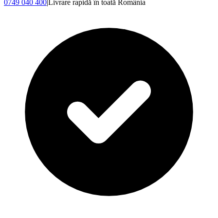
0749 040 400
|
Livrare rapidă în toată România