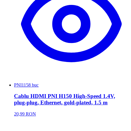
PNI
1158 buc
Cablu HDMI PNI H150 High-Speed 1.4V,
plug-plug, Ethernet, gold-plated, 1.5 m
20,99 RON