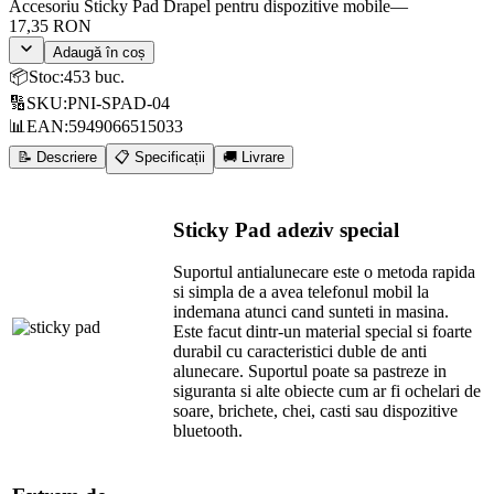
Accesoriu Sticky Pad Drapel pentru dispozitive mobile
—
17,35 RON
Adaugă în coș
📦
Stoc
:
453 buc.
🔢
SKU
:
PNI-SPAD-04
📊
EAN
:
5949066515033
📝 Descriere
📋 Specificații
🚚 Livrare
Sticky Pad adeziv special
Suportul antialunecare este o metoda rapida
si simpla de a avea telefonul mobil la
indemana atunci cand sunteti in masina.
Este facut dintr-un material special si foarte
durabil cu caracteristici duble de anti
alunecare. Suportul poate sa pastreze in
siguranta si alte obiecte cum ar fi ochelari de
soare, brichete, chei, casti sau dispozitive
bluetooth.